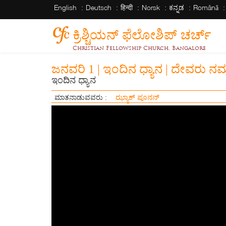
English
Deutsch
हिन्दी
Norsk
ಕನ್ನಡ
Română
ಕ್ರಿಶ್ಚಿಯನ್ ಫೆಲೋಶಿಪ್ ಚರ್ಚ್
Christian Fellowship Church, Bangalore
ಜನವರಿ 1 | ಇಂದಿನ ಧ್ಯಾನ | ದೇವರು ನಮ್ಮ
ಇಂದಿನ ಧ್ಯಾನ
ಝ್ಯಾಕ್ ಪೂನನ್
ಮಾತನಾಡುವವರು :