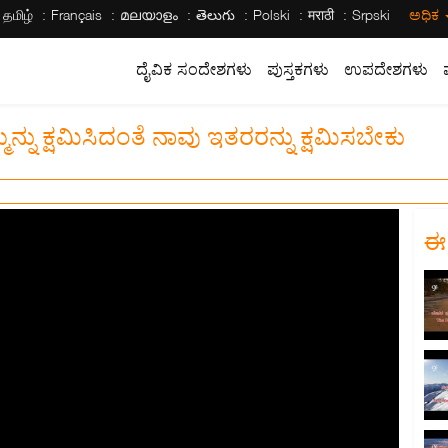
தமிழ்
Français
മലയാളം
తెలుగు
Polski
मराठी
Srpski
ಅಧಿಕ
ದೈವಿಕ ಸಂದೇಶಗಳು
ಪುಸ್ತಕಗಳು
ಉಪದೇಶಗಳು
ನ್ನು ಕ್ಷಮಿಸಿದಂತೆ ನಾವು ಇತರರನ್ನು ಕ್ಷಮಿಸಬೇಕು
ಈ