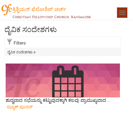
ಕ್ರಿಶ್ಚಿಯನ್ ಫೆಲೋಶಿಪ್ ಚರ್ಚ್
Togg
Christian Fellowship Church, Bangalore
navigat
ದೈವಿಕ ಸಂದೇಶಗಳು
Filters
ದೈವಿಕ ಸಂದೇಶಗಳು
ಶುದ್ಧವಾದ ಸಭೆಯನ್ನು ಕಟ್ಟುವುದಕ್ಕಾಗಿ ಕಲವು ಪ್ರಾಮುಖ್ಯವಾದ…
ಝ್ಯಾಕ್ ಪೂನನ್