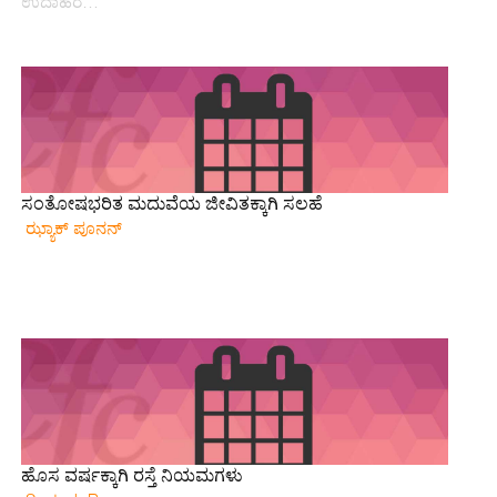
ಉದಾಹರ…
ಸಂತೋಷಭರಿತ ಮದುವೆಯ ಜೀವಿತಕ್ಕಾಗಿ ಸಲಹೆ
ಝ್ಯಾಕ್ ಪೂನನ್
ಹೊಸ ವರ್ಷಕ್ಕಾಗಿ ರಸ್ತೆ ನಿಯಮಗಳು