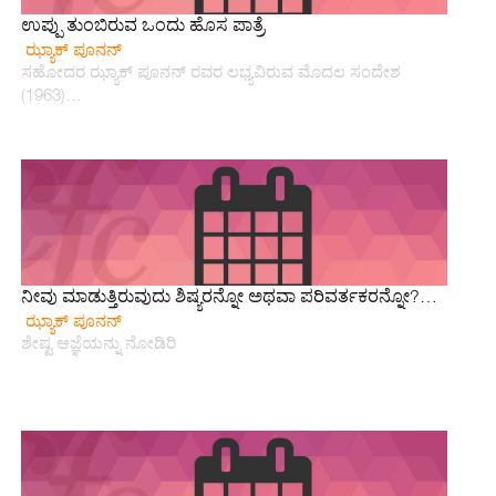
ಉಪ್ಪು ತುಂಬಿರುವ ಒಂದು ಹೊಸ ಪಾತ್ರೆ
ಝ್ಯಾಕ್ ಪೂನನ್
ಸಹೋದರ ಝ್ಯಾಕ್ ಪೂನನ್ ರವರ ಲಭ್ಯವಿರುವ ಮೊದಲ ಸಂದೇಶ
(1963)…
ನೀವು ಮಾಡುತ್ತಿರುವುದು ಶಿಷ್ಯರನ್ನೋ ಅಥವಾ ಪರಿವರ್ತಕರನ್ನೋ?…
ಝ್ಯಾಕ್ ಪೂನನ್
ಶೇಷ್ಟ ಆಜ್ಞೆಯನ್ನು ನೋಡಿರಿ