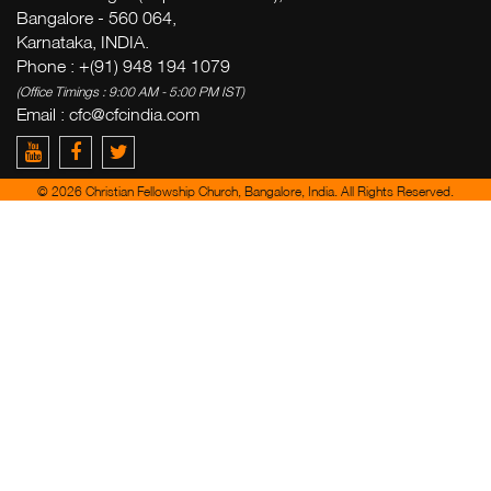
Bangalore - 560 064,
Karnataka, INDIA.
Phone : +(91) 948 194 1079
(Office Timings : 9:00 AM - 5:00 PM IST)
Email :
cfc@cfcindia.com
© 2026 Christian Fellowship Church, Bangalore, India. All Rights Reserved.