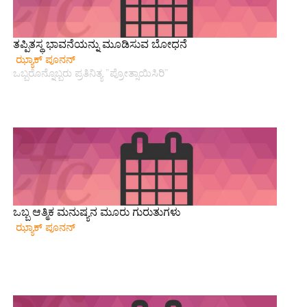
ತಪ್ಪಿತಸ್ಥ ಭಾವನೆಯನ್ನು ಮೂಡಿಸುವ ಬೋಧನೆ
ಝ್ಯಾಕ್ ಪೂನನ್
ಒಬ್ಬರೊನ್ನೊಬ್ಬರು ಪ್ರತಿನಿತ್ಯ ”ಪ್ರೋತ್ಸಾಯಿಸಿರಿ”
ಒಬ್ಬ ಆತ್ಮಿಕ ಮನುಷ್ಯನ ಮೂರು ಗುರುತುಗಳು
ಝ್ಯಾಕ್ ಪೂನನ್