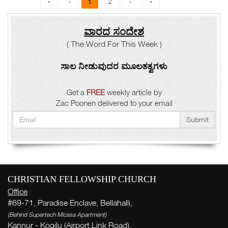
1
«
‹
2
›
»
ವಾರದ ಸಂದೇಶ
( The Word For This Week )
ಸಾಲ ನೀಡುವುದರ ಮೂಲತತ್ವಗಳು
Get a
FREE
weekly article by
Zac Poonen delivered to your email
Submit
CHRISTIAN FELLOWSHIP CHURCH
Office
#69-71, Paradise Enclave, Bellahalli,
(Behind Supertech Micasa Apartment)
Kannur - Kogilu (Airport Link Road),