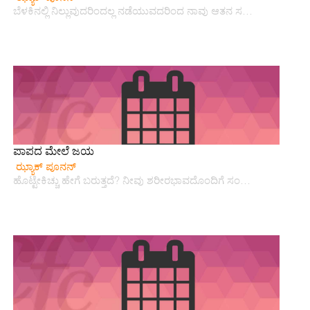
ಬೆಳಕಿನಲ್ಲಿ ನಿಲ್ಲುವುದರಿಂದಲ್ಲ ನಡೆಯುವದರಿಂದ ನಾವು ಆತನ ಸ…
ಪಾಪದ ಮೇಲೆ ಜಯ
ಝ್ಯಾಕ್ ಪೂನನ್
ಹೊಟ್ಟೇಕಿಚ್ಚು ಹೇಗೆ ಬರುತ್ತದೆ? ನೀವು ಶರೀರಭಾವದೊಂದಿಗೆ ಸಂ…