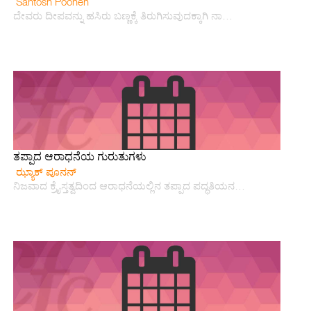
Santosh Poonen
ದೇವರು ದೀಪವನ್ನು ಹಸಿರು ಬಣ್ಣಕ್ಕೆ ತಿರುಗಿಸುವುದಕ್ಕಾಗಿ ನಾ…
ತಪ್ಪಾದ ಆರಾಧನೆಯ ಗುರುತುಗಳು
ಝ್ಯಾಕ್ ಪೂನನ್
ನಿಜವಾದ ಕ್ರೈಸ್ತತ್ವದಿಂದ ಆರಾಧನೆಯಲ್ಲಿನ ತಪ್ಪಾದ ಪದ್ಧತಿಯನ…