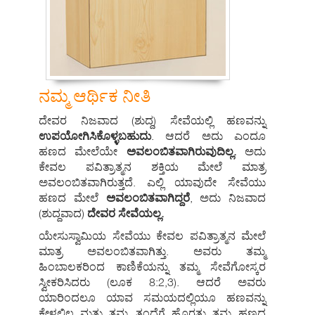
ನಮ್ಮ ಆರ್ಥಿಕ ನೀತಿ
ದೇವರ ನಿಜವಾದ (ಶುದ್ದ) ಸೇವೆಯಲ್ಲಿ ಹಣವನ್ನು
ಉಪಯೋಗಿಸಿಕೊಳ್ಳಬಹುದು
. ಆದರೆ ಅದು ಎಂದೂ
ಹಣದ ಮೇಲೆಯೇ
ಅವಲಂಬಿತವಾಗಿರುವುದಿಲ್ಲ.
ಅದು
ಕೇವಲ ಪವಿತ್ರಾತ್ಮನ ಶಕ್ತಿಯ ಮೇಲೆ ಮಾತ್ರ
ಅವಲಂಬಿತವಾಗಿರುತ್ತದೆ. ಎಲ್ಲಿ ಯಾವುದೇ ಸೇವೆಯು
ಹಣದ ಮೇಲೆ
ಅವಲಂಬಿತವಾಗಿದ್ದರೆ
, ಅದು ನಿಜವಾದ
(ಶುದ್ದವಾದ)
ದೇವರ ಸೇವೆಯಲ್ಲ.
ಯೇಸುಸ್ವಾಮಿಯ ಸೇವೆಯು ಕೇವಲ ಪವಿತ್ರಾತ್ಮನ ಮೇಲೆ
ಮಾತ್ರ ಅವಲಂಬಿತವಾಗಿತ್ತು. ಅವರು ತಮ್ಮ
ಹಿಂಬಾಲಕರಿಂದ ಕಾಣಿಕೆಯನ್ನು ತಮ್ಮ ಸೇವೆಗೋಸ್ಕರ
ಸ್ವೀಕರಿಸಿದರು (ಲೂಕ 8:2,3). ಆದರೆ ಅವರು
ಯಾರಿಂದಲೂ ಯಾವ ಸಮಯದಲ್ಲಿಯೂ ಹಣವನ್ನು
ಕೇಳಲಿಲ್ಲ ಮತ್ತು ತಮ್ಮ ತಂದೆಗೆ ಹೊರತು ತಮ್ಮ ಹಣದ