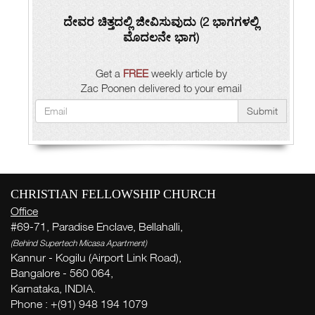
ದೇವರ ಚಿತ್ತದಲ್ಲಿ ಜೀವಿಸುವುದು (2 ಭಾಗಗಳಲ್ಲಿ
ಮೊದಲನೇ ಭಾಗ)
Get a
FREE
weekly article by
Zac Poonen delivered to your email
Submit
CHRISTIAN FELLOWSHIP CHURCH
Office
#69-71, Paradise Enclave, Bellahalli,
(Behind Supertech Micasa Apartment)
Kannur - Kogilu (Airport Link Road),
Bangalore - 560 064,
Karnataka, INDIA.
Phone : +(91) 948 194 1079