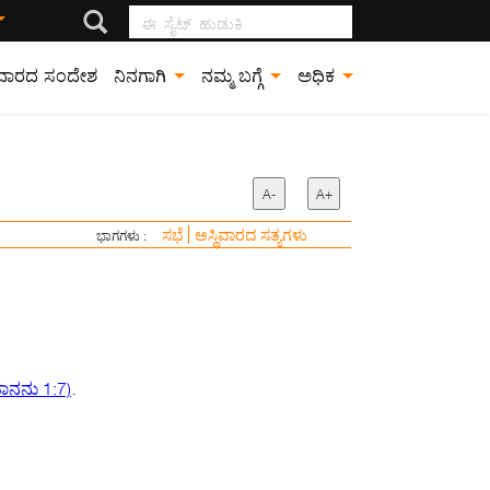
ಈ ಸೈಟ್ ಹುಡುಕಿ
ವಾರದ ಸಂದೇಶ
ನಿನಗಾಗಿ
ನಮ್ಮ ಬಗ್ಗೆ
ಅಧಿಕ
A-
A+
ಸಭೆ
ಅಸ್ಥಿವಾರದ ಸತ್ಯಗಳು
ಭಾಗಗಳು :
.
ನನು 1:7)