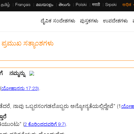
தமிழ்
Français
മലയാളം
తెలుగు
Polski
मराठी
Srpski
ಅಧಿಕ
ದೈವಿಕ ಸಂದೇಶಗಳು
ಪುಸ್ತಕಗಳು
ಉಪದೇಶಗಳು
 ಪ್ರಮುಖ ಸತ್ಯಾಂಶಗಳು
 ನಮ್ಮನ್ನು
(
.
ಯೋಹಾನನು 17:23)
ಡೆದರೆ, ನಾವು ಒಬ್ಬರಸಂಗಡಲೊಬ್ಬರು ಅನ್ಯೋನ್ಯತೆಯಲ್ಲಿದ್ದೇವೆ"
(1
ಯೋಹಾ
ಾರೆ
ೀತಿಯುಂಟು"
(
.
2 ಕೊರಿಂಥದವರಿಗೆ 9:7)