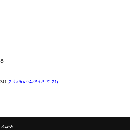
ರಿ.
ಡಿರಿ
(
.
2 ಕೊರಿಂಥದವರಿಗೆ 8:20,21)
 ಸತ್ಯಗಳು