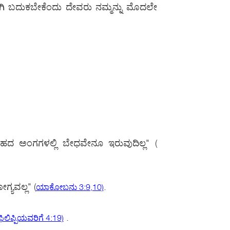
ವವರಾಗಿ ಬದುಕಬೇಕೆಂದು ದೇವರು ನಮ್ಮನ್ನು ಮೊದಲೇ
ಿ ದೇಹದ ಅಂಗಗಳಲ್ಲಿ ಬೇಧವೇನೂ ಇರುವುದಿಲ್ಲ"
(
ಗ್ಯವಲ್ಲ"
(
.
ಯಾಕೋಬನು 3:9,10)
.
ಫಿಲಿಪ್ಪಿಯವರಿಗೆ 4:19)