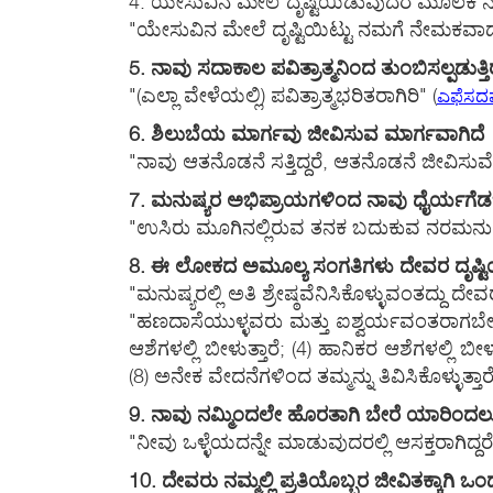
4. ಯೇಸುವಿನ ಮೇಲೆ ದೃಷ್ಟಿಯಿಡುವುದರ ಮೂಲಕ ನಾ
"ಯೇಸುವಿನ ಮೇಲೆ ದೃಷ್ಟಿಯಿಟ್ಟು ನಮಗೆ ನೇಮಕವಾ
5. ನಾವು ಸದಾಕಾಲ ಪವಿತ್ರಾತ್ಮನಿಂದ ತುಂಬಿಸಲ್ಪಡುತ್ತ
"(ಎಲ್ಲಾ ವೇಳೆಯಲ್ಲಿ) ಪವಿತ್ರಾತ್ಮಭರಿತರಾಗಿರಿ" (
ಎಫೆಸದವ
6. ಶಿಲುಬೆಯ ಮಾರ್ಗವು ಜೀವಿಸುವ ಮಾರ್ಗವಾಗಿದೆ
"ನಾವು ಆತನೊಡನೆ ಸತ್ತಿದ್ದರೆ, ಆತನೊಡನೆ ಜೀವಿಸುವ
7. ಮನುಷ್ಯರ ಅಭಿಪ್ರಾಯಗಳಿಂದ ನಾವು ಧೈರ್ಯಗೆ
"ಉಸಿರು ಮೂಗಿನಲ್ಲಿರುವ ತನಕ ಬದುಕುವ ನರಮನುಷ್
8. ಈ ಲೋಕದ ಅಮೂಲ್ಯ ಸಂಗತಿಗಳು ದೇವರ ದೃಷ್ಟಿಯಲ
"ಮನುಷ್ಯರಲ್ಲಿ ಅತಿ ಶ್ರೇಷ್ಠವೆನಿಸಿಕೊಳ್ಳುವಂತದ್ದು ದೇ
"ಹಣದಾಸೆಯುಳ್ಳವರು ಮತ್ತು ಐಶ್ವರ್ಯವಂತರಾಗಬೇಕೆಂದು
ಆಶೆಗಳಲ್ಲಿ ಬೀಳುತ್ತಾರೆ; (4) ಹಾನಿಕರ ಆಶೆಗಳಲ್ಲಿ ಬೀಳು
(8) ಅನೇಕ ವೇದನೆಗಳಿಂದ ತಮ್ಮನ್ನು ತಿವಿಸಿಕೊಳ್ಳುತ್ತಾ
9. ನಾವು ನಮ್ಮಿಂದಲೇ ಹೊರತಾಗಿ ಬೇರೆ ಯಾರಿಂದಲೂ
"ನೀವು ಒಳ್ಳೆಯದನ್ನೇ ಮಾಡುವುದರಲ್ಲಿ ಆಸಕ್ತರಾಗಿದ್
10. ದೇವರು ನಮ್ಮಲ್ಲಿ ಪ್ರತಿಯೊಬ್ಬರ ಜೀವಿತಕ್ಕಾಗಿ 