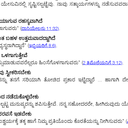
ತ ಯೇಸುವಿನಲ್ಲಿ ಸೃಷ್ಟಿಸಲ್ಪಟ್ಟೆವು. ನಾವು ಸತ್ಕಾರ್ಯಗಳನ್ನು ನಡೆಸು
ಯಾಗುವ ರಹಸ್ಯವಾಗಿದೆ
್ಥರಾಗುವರು"
(
.
ದಾನಿಯೇಲನು 11:32)
 ಬಹಳ ಉತ್ತಮವಾದದ್ದಾಗಿದೆ
ಥನಾಗಿದ್ದಾನೆ"
(
.
ಇಬ್ರಿಯರಿಗೆ 8:6)
 ಒಳಗಾಗುತ್ತೇವೆ
ಕೆ ಮನಸ್ಸುಮಾಡುವವರೆಲ್ಲರೂ ಹಿಂಸೆಗೊಳಗಾಗುವರು"
(
.
2 ತಿಮೊಥೆಯನಿಗೆ 3:12)
ವು ಸ್ವೀಕರಿಸಬೇಕು
ದನ್ನು ತನಗೆ ಸರಿಯಾಗಿ ತೋಚಿದ ಪ್ರಕಾರ ಇಟ್ಟಿದ್ದಾರೆ ... ಹಾಗಾಗ
ಂದ ನಡೆದುಕೊಳ್ಳಬೇಕು
್ಟ ಮನುಷ್ಯರನ್ನು ಶಪಿಸುತ್ತೇವೆ. ನನ್ನ ಸಹೋದರರೇ, ಹೀಗಿರುವುದು ಯೋ
ಿ ಭರವಸೆ ಇಡಬೇಕು
್ವರ್ಯಕ್ಕೆ ತಕ್ಕ ಹಾಗೆ ನಿಮ್ಮ ಪ್ರತಿಯೊಂದು ಕೊರತೆಯನ್ನು ನೀಗಿಸುವರು"
(