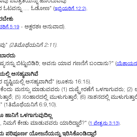
ವು ಪವಿತ್ರತೆಯನ್ನು ಹೊಂದುವೆವು
ದ ಓಟವನ್ನು .... ಓಡೋಣ"
(
.
ಇಬ್ರಿಯರಿಗೆ 12:2)
ಿರಬೇಕು
- ಅಕ್ಷರಶಃ ಅನುವಾದ).
ರಿಗೆ 5:19
ೆವು"
(2ತಿಮೊಥೆಯನಿಗೆ 2:11)
.
ಡಬಾರದು
ಯನನ್ನು ಬಿಟ್ಟುಬಿಡಿರಿ; ಅವನು ಯಾವ ಗಣನೆಗೆ ಬಂದಾನು?"
(
ಯೆಶಾಯನು
್ಲಿ ಅಸಹ್ಯವಾಗಿವೆ
ವರ ದೃಷ್ಟಿಯಲ್ಲಿ ಅಸಹ್ಯವಾಗಿದೆ" (ಲೂಕನು 16:15).
 ಮನಸ್ಸು ಮಾಡುವವರು (1) ದುಷ್ಪ್ರೇರಣೆಗೆ ಒಳಗಾಗುವರು; (2) ಉರ್ಲಿನಲ್
ತ್ತಾರೆ; (5) ಸಂಹಾರದಲ್ಲಿ ಮುಳುಗುತ್ತಾರೆ; (6) ನಾಶನದಲ್ಲಿ ಮುಳುಗುತ್ತಾರೆ; 
ರೆ" (1ತಿಮೊಥೆಯನಿಗೆ 6:9,10).
 ಹಾನಿಗೆ ಒಳಗಾಗುವುದಿಲ್ಲ
ದರೆ, ನಿಮಗೆ ಕೇಡು ಮಾಡುವವರು ಯಾರಿದ್ದಾರೆ?"
(
.
1 ಪೇತ್ರನು 3:13)
ಒಂದು ಪರಿಪೂರ್ಣ ಯೋಜನೆಯನ್ನು ಇರಿಸಿಕೊಂಡಿದ್ದಾರೆ