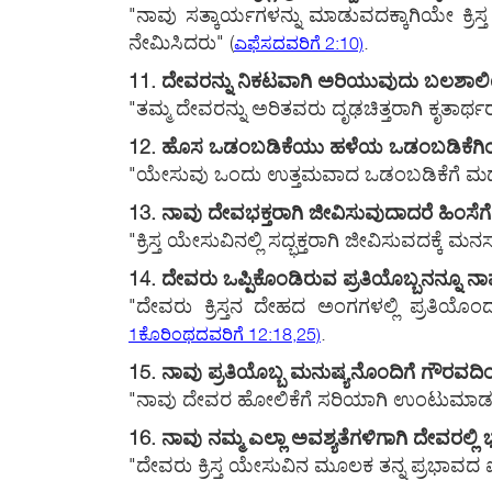
"ನಾವು ಸತ್ಕಾರ್ಯಗಳನ್ನು ಮಾಡುವದಕ್ಕಾಗಿಯೇ ಕ್ರಿಸ್
ನೇಮಿಸಿದರು"
(
.
ಎಫೆಸದವರಿಗೆ 2:10)
11. ದೇವರನ್ನು ನಿಕಟವಾಗಿ ಅರಿಯುವುದು ಬಲಶಾಲಿ
"ತಮ್ಮ ದೇವರನ್ನು ಅರಿತವರು ದೃಢಚಿತ್ತರಾಗಿ ಕೃತಾರ
12. ಹೊಸ ಒಡಂಬಡಿಕೆಯು ಹಳೆಯ ಒಡಂಬಡಿಕೆಗಿಂತ
"ಯೇಸುವು ಒಂದು ಉತ್ತಮವಾದ ಒಡಂಬಡಿಕೆಗೆ ಮಧ್ಯಸ್
13. ನಾವು ದೇವಭಕ್ತರಾಗಿ ಜೀವಿಸುವುದಾದರೆ ಹಿಂಸೆಗೆ
"ಕ್ರಿಸ್ತ ಯೇಸುವಿನಲ್ಲಿ ಸದ್ಭಕ್ತರಾಗಿ ಜೀವಿಸುವದಕ್
14. ದೇವರು ಒಪ್ಪಿಕೊಂಡಿರುವ ಪ್ರತಿಯೊಬ್ಬನನ್ನೂ ನಾ
"ದೇವರು ಕ್ರಿಸ್ತನ ದೇಹದ ಅಂಗಗಳಲ್ಲಿ ಪ್ರತಿಯೊಂ
.
1ಕೊರಿಂಥದವರಿಗೆ 12:18,25)
15. ನಾವು ಪ್ರತಿಯೊಬ್ಬ ಮನುಷ್ಯನೊಂದಿಗೆ ಗೌರವದಿ
"ನಾವು ದೇವರ ಹೋಲಿಕೆಗೆ ಸರಿಯಾಗಿ ಉಂಟುಮಾಡಲ್ಪಟ
16. ನಾವು ನಮ್ಮ ಎಲ್ಲಾ ಅವಶ್ಯತೆಗಳಿಗಾಗಿ ದೇವರಲ್ಲ
"ದೇವರು ಕ್ರಿಸ್ತ ಯೇಸುವಿನ ಮೂಲಕ ತನ್ನ ಪ್ರಭಾವದ ಐಶ