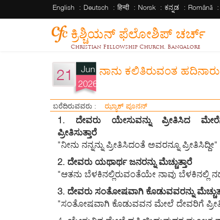
English
Deutsch
हिन्दी
Norsk
ಕನ್ನಡ
Română
ಕ್ರಿಶ್ಚಿಯನ್ ಫೆಲೋಶಿಪ್ ಚರ್ಚ್
Christian Fellowship Church, Bangalore
Jun
ನಾನು ಕಲಿತಿರುವಂತ ಹದಿನಾರು
21
2026
ಝ್ಯಾಕ್ ಪೂನನ್
ಬರೆದಿರುವವರು :
1. ದೇವರು ಯೇಸುವನ್ನು ಪ್ರೀತಿಸಿದ ಮೇರೆಗೆ
ಪ್ರೀತಿಸುತ್ತಾರೆ
"ನೀನು ನನ್ನನ್ನು ಪ್ರೀತಿಸಿದಂತೆ ಅವರನ್ನೂ ಪ್ರೀತಿಸಿದ್ದೀ"
2. ದೇವರು ಯಥಾರ್ಥ ಜನರನ್ನು ಮೆಚ್ಚುತ್ತಾರೆ
"ಆತನು ಬೆಳಕಿನಲ್ಲಿರುವಂತೆಯೇ ನಾವು ಬೆಳಕಿನಲ್ಲಿ ನ
3. ದೇವರು ಸಂತೋಷವಾಗಿ ಕೊಡುವವರನ್ನು ಮೆಚ್ಚುತ್ತ
"ಸಂತೋಷವಾಗಿ ಕೊಡುವವನ ಮೇಲೆ ದೇವರಿಗೆ ಪ್ರ