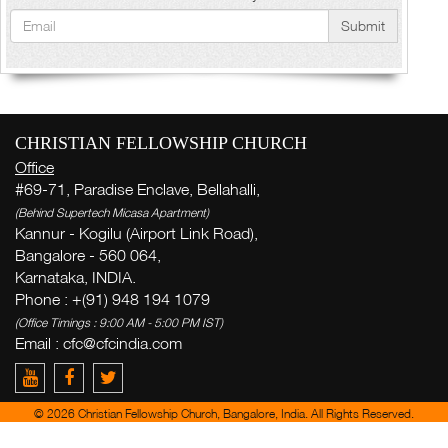
Submit
CHRISTIAN FELLOWSHIP CHURCH
Office
#69-71, Paradise Enclave, Bellahalli,
(Behind Supertech Micasa Apartment)
Kannur - Kogilu (Airport Link Road),
Bangalore - 560 064,
Karnataka, INDIA.
Phone : +(91) 948 194 1079
(Office Timings : 9:00 AM - 5:00 PM IST)
Email :
cfc@cfcindia.com
© 2026 Christian Fellowship Church, Bangalore, India. All Rights Reserved.