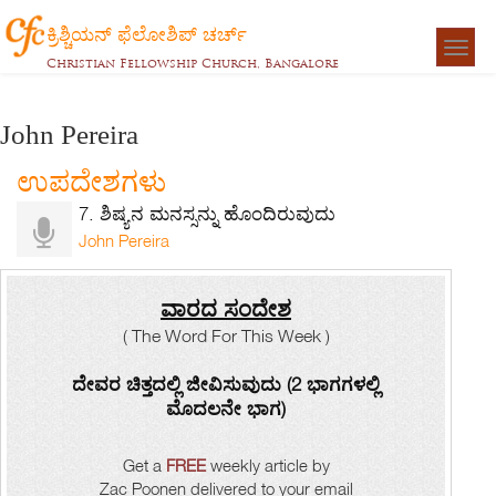
ಕ್ರಿಶ್ಚಿಯನ್ ಫೆಲೋಶಿಪ್ ಚರ್ಚ್
Togg
Christian Fellowship Church, Bangalore
navigat
John Pereira
ಉಪದೇಶಗಳು
7. ಶಿಷ್ಯನ ಮನಸ್ಸನ್ನು ಹೊಂದಿರುವುದು
John Pereira
ವಾರದ ಸಂದೇಶ
( The Word For This Week )
ದೇವರ ಚಿತ್ತದಲ್ಲಿ ಜೀವಿಸುವುದು (2 ಭಾಗಗಳಲ್ಲಿ
ಮೊದಲನೇ ಭಾಗ)
Get a
FREE
weekly article by
Zac Poonen delivered to your email