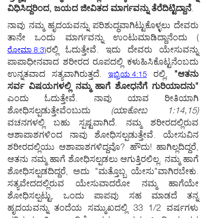
ವಿಧಿಸಿದ್ದರಿಂದ, ಜಯದ ಜೀವಿತದ ಮಾರ್ಗವನ್ನು ತೆರೆದಿಟ್ಟಿದ್ದಾನೆ
.
ನಾವು ನಮ್ಮ ಹೃದಯವನ್ನು ಪರಿಶುದ್ಧವಾಗಿಟ್ಟುಕೊಳ್ಳಲು ದೇವರು
ತಾನೇ ಒಂದು ಮಾರ್ಗವನ್ನು ಉಂಟುಮಾಡಿದ್ದಾನೆಂದು
(
ರಲ್ಲಿ ಓದುತ್ತೇವೆ. ಇದು ದೇವರು ಯೇಸುವನ್ನು
ರೋಮಾ 8:3)
ಪಾಪಾಧೀನವಾದ ಶರೀರದ ರೂಪದಲ್ಲಿ ಕಳುಹಿಸಿಕೊಟ್ಟನೆಂಬದು
ಉನ್ನತವಾದ ಸತ್ಯವಾಗಿರುತ್ತದೆ.
ರಲ್ಲಿ,
"ಆತನು
ಇಬ್ರಿಯ 4:15
ಸರ್ವ ವಿಷಯಗಳಲ್ಲಿ ನಮ್ಮ ಹಾಗೆ ಶೋಧನೆಗೆ ಗುರಿಯಾದನು"
ಎಂದು ಓದುತ್ತೇವೆ. ನಾವು ಯಾವ ರೀತಿಯಾಗಿ
ಶೋಧಿಸಲ್ಪಡುತ್ತೇವೆಂಬುದು
(ಯಾಕೋಬ 1:14,15)
ವಚನಗಳಲ್ಲಿ ಬಹು ಸ್ಪಷ್ಟವಾಗಿದೆ. ನಮ್ಮ ಶರೀರದಲ್ಲಿರುವ
ಆಶಾಪಾಶಗಳಿಂದ ನಾವು ಶೋಧಿಸಲ್ಪಡುತ್ತೇವೆ. ಯೇಸುವಿನ
ಶರೀರದಲ್ಲಿಯು ಆಶಾಪಾಶಗಳಿದ್ದವೊ? ಹೌದು! ಹಾಗಿಲ್ಲದಿದ್ದರೆ,
ಆತನು ನಮ್ಮ ಹಾಗೆ ಶೋಧಿಸಲ್ಪಡಲು ಆಗುತ್ತಿರಲಿಲ್ಲ. ನಮ್ಮ ಹಾಗೆ
ಶೋಧಿಸಲ್ಪಡದಿದ್ದರೆ, ಅದು "ಮತ್ತೊಬ್ಬ ಯೇಸು"ವಾಗಿರಬೇಕು.
ಸತ್ಯವೇದದಲ್ಲಿರುವ ಯೇಸುವಾದರೋ ನಮ್ಮ ಹಾಗೆಯೇ
ಶೋಧಿಸಲ್ಪಟ್ಟು, ಒಂದು ಪಾಪವು ಸಹ ಮಾಡದೆ ತನ್ನ
ಹೃದಯವನ್ನು ತಂದೆಯ ಸಮ್ಮುಖದಲ್ಲಿ 33 1/2 ವರ್ಷಗಳು