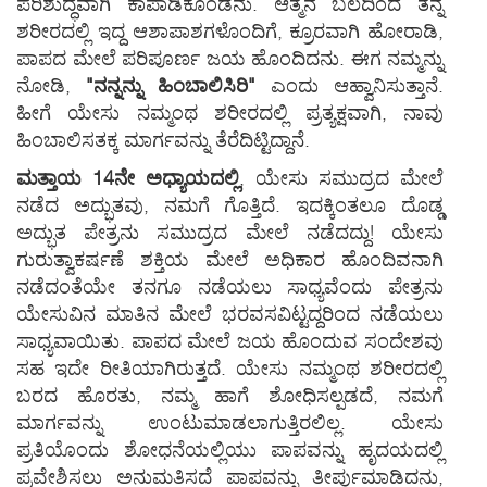
ಪರಿಶುದ್ಧವಾಗಿ ಕಾಪಾಡಿಕೊಂಡನು. ಆತ್ಮನ ಬಲದಿಂದ ತನ್ನ
ಶರೀರದಲ್ಲಿ ಇದ್ದ ಆಶಾಪಾಶಗಳೊಂದಿಗೆ, ಕ್ರೂರವಾಗಿ ಹೋರಾಡಿ,
ಪಾಪದ ಮೇಲೆ ಪರಿಪೂರ್ಣ ಜಯ ಹೊಂದಿದನು. ಈಗ ನಮ್ಮನ್ನು
ನೋಡಿ,
"ನನ್ನನ್ನು ಹಿಂಬಾಲಿಸಿರಿ"
ಎಂದು ಆಹ್ವಾನಿಸುತ್ತಾನೆ.
ಹೀಗೆ ಯೇಸು ನಮ್ಮಂಥ ಶರೀರದಲ್ಲಿ ಪ್ರತ್ಯಕ್ಷವಾಗಿ, ನಾವು
ಹಿಂಬಾಲಿಸತಕ್ಕ ಮಾರ್ಗವನ್ನು ತೆರೆದಿಟ್ಟಿದ್ದಾನೆ.
ಮತ್ತಾಯ 14ನೇ ಅಧ್ಯಾಯದಲ್ಲಿ
, ಯೇಸು ಸಮುದ್ರದ ಮೇಲೆ
ನಡೆದ ಅದ್ಭುತವು, ನಮಗೆ ಗೊತ್ತಿದೆ. ಇದಕ್ಕಿಂತಲೂ ದೊಡ್ಡ
ಅದ್ಭುತ ಪೇತ್ರನು ಸಮುದ್ರದ ಮೇಲೆ ನಡೆದದ್ದು! ಯೇಸು
ಗುರುತ್ವಾಕರ್ಷಣೆ ಶಕ್ತಿಯ ಮೇಲೆ ಅಧಿಕಾರ ಹೊಂದಿವನಾಗಿ
ನಡೆದಂತೆಯೇ ತನಗೂ ನಡೆಯಲು ಸಾಧ್ಯವೆಂದು ಪೇತ್ರನು
ಯೇಸುವಿನ ಮಾತಿನ ಮೇಲೆ ಭರವಸವಿಟ್ಟದ್ದರಿಂದ ನಡೆಯಲು
ಸಾಧ್ಯವಾಯಿತು. ಪಾಪದ ಮೇಲೆ ಜಯ ಹೊಂದುವ ಸಂದೇಶವು
ಸಹ ಇದೇ ರೀತಿಯಾಗಿರುತ್ತದೆ. ಯೇಸು ನಮ್ಮಂಥ ಶರೀರದಲ್ಲಿ
ಬರದ ಹೊರತು, ನಮ್ಮ ಹಾಗೆ ಶೋಧಿಸಲ್ಪಡದೆ, ನಮಗೆ
ಮಾರ್ಗವನ್ನು ಉಂಟುಮಾಡಲಾಗುತ್ತಿರಲಿಲ್ಲ. ಯೇಸು
ಪ್ರತಿಯೊಂದು ಶೋಧನೆಯಲ್ಲಿಯು ಪಾಪವನ್ನು ಹೃದಯದಲ್ಲಿ
ಪ್ರವೇಶಿಸಲು ಅನುಮತಿಸದೆ ಪಾಪವನ್ನು ತೀರ್ಪುಮಾಡಿದನು,