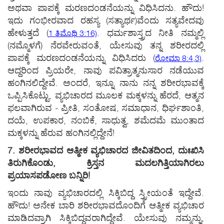
ಅಥವಾ ಪಾಪಕ್ಕೆ ಮರಣದಂಡನೆಯನ್ನು ವಿಧಿಸಿದನು. ಹೌದು!
ಇದು ಗಂಭೀರವಾದ ರಹಸ್ಯ (ಸತ್ಯಾರ್ಥ)ವೆಂದು ಸತ್ಯವೇದವು
ಹೇಳುತ್ತದೆ
(
. ಧರ್ಮಶಾಸ್ತ್ರದ ನೀತಿ ನಮ್ಮಲ್ಲಿ
1 ತಿಮೊಥಿ 3:16)
(ನಮ್ಮೊಳಗೆ) ನೆರವೇರುವಂತೆ, ಯೇಸುವು ತನ್ನ ಶರೀರದಲ್ಲಿ
ಪಾಪಕ್ಕೆ ಮರಣದಂಡನೆಯನ್ನು ವಿಧಿಸಿದರು
(
.
ರೋಮಾ 8:4,3)
ಆದ್ದರಿಂದ ಪ್ರಿಯರೇ, ನಾವು ಪವಿತ್ರಾತ್ಮನುಸಾರ ನಡೆಯುವ
ಹಂಗಿನಲಿದ್ದೇವೆ. ಅಂದರೆ, ಇನ್ನೂ ನಾನು ನನ್ನ ಶರೀರಭಾವಕ್ಕೆ
ಒಪ್ಪಿಸಿಕೊಟ್ಟು, ವ್ಯಭಿಚಾರದ ಮೂಲಕ ಮಕ್ಕಳನ್ನು ಹೆರದೆ, ಆತ್ಮನ
ಫಲವಾಗಿರುವ - ಪ್ರೀತಿ, ಸಂತೋಷ, ಸಮಾಧಾನ, ಧಿರ್ಘಶಾಂತಿ,
ದಯೆ, ಉಪಕಾರ, ನಂಬಿಕೆ, ಸಾಧುತ್ವ, ಶಮೆದಮೆ ಮುಂತಾದ
ಮಕ್ಕಳನ್ನು ಹೆರುವ ಹಂಗಿನಲ್ಲಿದ್ದೇನೆ!
7. ಶರೀರಭಾವದ ಆತ್ಮೀಕ ವ್ಯಭಿಚಾರದ ಜೀವಿತದಿಂದ, ದುಃಖಿಸಿ
ತಿರುಗಿಕೊಂಡು, ಕ್ರಿಸ್ತನ ಮದಲಗಿತ್ತಿಯಾಗಿರಲು
ಪ್ರಯಾಸಪಡೋಣ ಬನ್ನಿರಿ!
ಇಂದು ನಾವು ವ್ಯಭಿಚಾರದಲ್ಲಿ ಸಿಕ್ಕಿಬಿದ್ದ ಸ್ತ್ರೀಯಂತೆ ಇದ್ದೇವೆ.
ಹೌದು! ಅನೇಕ ಬಾರಿ ಶರೀರಭಾವದೊಂದಿಗೆ ಆತ್ಮೀಕ ವ್ಯಭಿಚಾರ
ಮಾಡಿದವ್ರಾಗಿ ಸಿಕ್ಕಿಬಿದ್ದವರಾಗಿದ್ದೇವೆ. ಯೇಸುವು ನಮ್ಮನ್ನು,