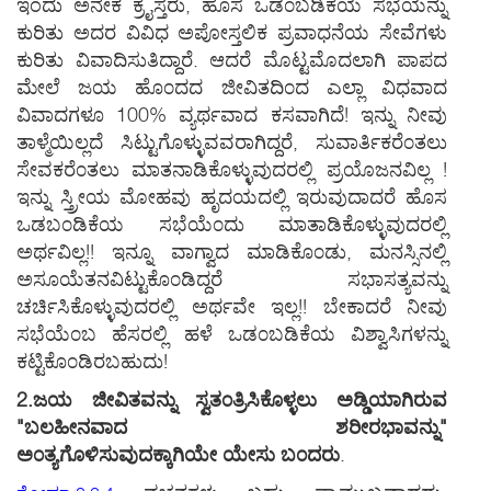
ಇಂದು ಅನೇಕ ಕ್ರೈಸ್ತರು, ಹೊಸ ಒಡ೦ಬಡಿಕೆಯ ಸಭೆಯನ್ನು
ಕುರಿತು ಅದರ ವಿವಿಧ ಅಪೋಸ್ತಲಿಕ ಪ್ರವಾಧನೆಯ ಸೇವೆಗಳು
ಕುರಿತು ವಿವಾದಿಸುತಿದ್ದಾರೆ. ಆದರೆ ಮೊಟ್ಟಮೊದಲಾಗಿ ಪಾಪದ
ಮೇಲೆ ಜಯ ಹೊ೦ದದ ಜೀವಿತದಿ೦ದ ಎಲ್ಲಾ ವಿಧವಾದ
ವಿವಾದಗಳೂ 100% ವ್ಯರ್ಥವಾದ ಕಸವಾಗಿದೆ! ಇನ್ನು ನೀವು
ತಾಳ್ಮೆಯಿಲ್ಲದೆ ಸಿಟ್ಟುಗೊಳ್ಳುವವರಾಗಿದ್ದರೆ, ಸುವಾರ್ತಿಕರೆ೦ತಲು
ಸೇವಕರೆ೦ತಲು ಮಾತನಾಡಿಕೊಳ್ಳುವುದರಲ್ಲಿ ಪ್ರಯೊಜನವಿಲ್ಲ !
ಇನ್ನು ಸ್ತ್ರೀಯ ಮೋಹವು ಹೃದಯದಲ್ಲಿ ಇರುವುದಾದರೆ ಹೊಸ
ಒಡಬ೦ಡಿಕೆಯ ಸಭೆಯೆ೦ದು ಮಾತಾಡಿಕೊಳ್ಳುವುದರಲ್ಲಿ
ಅರ್ಥವಿಲ್ಲ!! ಇನ್ನೂ ವಾಗ್ವಾದ ಮಾಡಿಕೊ೦ಡು, ಮನಸ್ಸಿನಲ್ಲಿ
ಅಸೂಯೆತನವಿಟ್ಟುಕೊ೦ಡಿದ್ದರೆ ಸಭಾಸತ್ಯವನ್ನು
ಚರ್ಚಿಸಿಕೊಳ್ಳುವುದರಲ್ಲಿ ಅರ್ಥವೇ ಇಲ್ಲ!! ಬೇಕಾದರೆ ನೀವು
ಸಭೆಯೆ೦ಬ ಹೆಸರಲ್ಲಿ ಹಳೆ ಒಡ೦ಬಡಿಕೆಯ ವಿಶ್ವಾಸಿಗಳನ್ನು
ಕಟ್ಟಿಕೊ೦ಡಿರಬಹುದು!
2.ಜಯ ಜೀವಿತವನ್ನು ಸ್ವತ೦ತ್ರಿಸಿಕೊಳ್ಳಲು ಅಡ್ಡಿಯಾಗಿರುವ
"ಬಲಹೀನವಾದ ಶರೀರಭಾವನ್ನು"
ಅ೦ತ್ಯಗೊಳಿಸುವುದಕ್ಕಾಗಿಯೇ ಯೇಸು ಬ೦ದರು
.