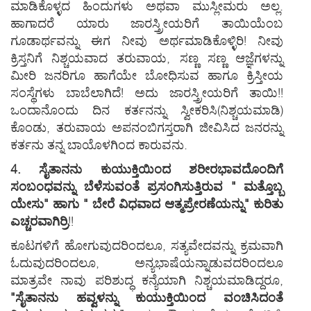
ಮಾಡಿಕೊಳ್ಳದ ಹಿಂದುಗಳು ಅಥವಾ ಮುಸ್ಲೀಮರು ಅಲ್ಲ.
ಹಾಗಾದರೆ ಯಾರು ಜಾರಸ್ತ್ರೀಯರಿಗೆ ತಾಯಿಯೆಂಬ
ಗೂಡಾರ್ಥವನ್ನು ಈಗ ನೀವು ಅರ್ಥಮಾಡಿಕೊಳ್ಳಿರಿ! ನೀವು
ಕ್ರಿಸ್ತನಿಗೆ ನಿಶ್ಚಯವಾದ ತರುವಾಯ, ಸಣ್ಣ ಸಣ್ಣ ಆಜ್ಞೆಗಳನ್ನು
ಮೀರಿ ಜನರಿಗೂ ಹಾಗೆಯೇ ಬೋಧಿಸುವ ಹಾಗೂ ಕ್ರಿಸ್ತೀಯ
ಸಂಸ್ಥೆಗಳು ಬಾಬೆಲಾಗಿದೆ! ಅದು ಜಾರಸ್ತ್ರೀಯರಿಗೆ ತಾಯಿ!!
ಒಂದಾನೊಂದು ದಿನ ಕರ್ತನನ್ನು ಸ್ವೀಕರಿಸಿ(ನಿಶ್ಚಯಮಾಡಿ)
ಕೊಂಡು, ತರುವಾಯ ಅಪನಂಬಿಗಸ್ತರಾಗಿ ಜೀವಿಸಿದ ಜನರನ್ನು
ಕರ್ತನು ತನ್ನ ಬಾಯೊಳಗಿಂದ ಕಾರುವನು.
4. ಸೈತಾನನು ಕುಯುಕ್ತಿಯಿಂದ ಶರೀರಭಾವದೊಂದಿಗೆ
ಸಂಬಂಧವನ್ನು ಬೆಳೆಸುವಂತೆ ಪ್ರಸಂಗಿಸುತ್ತಿರುವ " ಮತ್ತೊಬ್ಬ
ಯೇಸು" ಹಾಗು " ಬೇರೆ ವಿಧವಾದ ಆತ್ಮಪ್ರೇರಣೆಯನ್ನು" ಕುರಿತು
ಎಚ್ಚರವಾಗಿರ್ರಿ
!!
ಕೂಟಗಳಿಗೆ ಹೋಗುವುದರಿಂದಲೂ, ಸತ್ಯವೇದವನ್ನು ಕ್ರಮವಾಗಿ
ಓದುವುದರಿಂದಲೂ, ಅನ್ಯಭಾಷೆಯನ್ನಾಡುವದರಿಂದಲೂ
ಮಾತ್ರವೇ ನಾವು ಪರಿಶುದ್ಧ ಕನ್ಯೆಯಾಗಿ ನಿಶ್ಚಯಮಾಡಿದ್ದರೂ,
"ಸೈತಾನನು ಹವ್ವಳನ್ನು ಕುಯುಕ್ತಿಯಿಂದ ವಂಚಿಸಿದಂತೆ