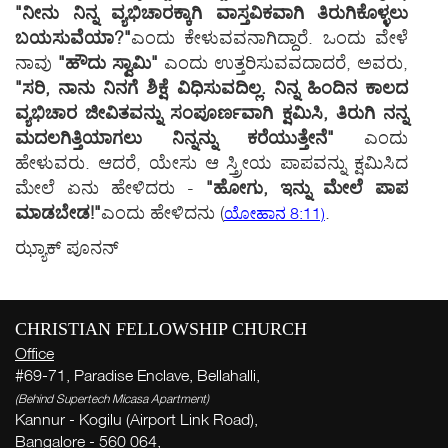
"ನೀನು ನಿನ್ನ ವ್ಯಭಿಚಾರಕ್ಕಾಗಿ ವಾಸ್ತವಿಕವಾಗಿ ತಿರುಗಿಕೊಳ್ಳಲು
ಬಯಸುವೆಯಾ?"
ಎಂದು ಕೇಳುವವನಾಗಿದ್ದಾರೆ. ಒಂದು ವೇಳೆ
ನಾವು
"ಹೌದು ಸ್ವಾಮಿ"
ಎಂದು ಉತ್ತರಿಸುವವದಾದರೆ, ಅವರು,
"ಸರಿ, ನಾನು ನಿನಗೆ ಶಿಕ್ಷೆ ವಿಧಿಸುವದಿಲ್ಲ. ನಿನ್ನ ಹಿಂದಿನ ಕಾಲದ
ವ್ಯಭಿಚಾರ ಜೀವಿತವನ್ನು ಸಂಪೂರ್ಣವಾಗಿ ಕ್ಷಮಿಸಿ, ತಿರುಗಿ ನನ್ನ
ಮದಲಗಿತ್ತಿಯಾಗಲು ನಿನ್ನನ್ನು ಕರೆಯುತ್ತೇನೆ"
ಎಂದು
ಹೇಳುವರು. ಆದರೆ, ಯೇಸು ಆ ಸ್ತ್ರೀಯ ಪಾಪವನ್ನು ಕ್ಷಮಿಸಿದ
ಮೇಲೆ ಏನು ಹೇಳಿದರು -
"ಹೋಗು, ಇನ್ನು ಮೇಲೆ ಪಾಪ
ಮಾಡಬೇಡ!"
ಎಂದು ಹೇಳಿದನು
(
.
ಯೋಹಾನ 8:11)
ಝ್ಯಾಕ್ ಪೂನನ್
CHRISTIAN FELLOWSHIP CHURCH
Office
#69-71, Paradise Enclave, Bellahalli,
(Behind Supertech Micasa Apartment)
Kannur - Kogilu (Airport Link Road),
Bangalore - 560 064,