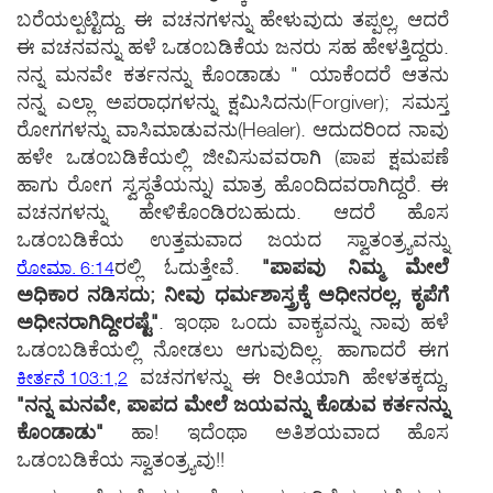
ಬರೆಯಲ್ಪಟ್ಟಿದ್ದು. ಈ ವಚನಗಳನ್ನು ಹೇಳುವುದು ತಪ್ಪಲ್ಲ, ಆದರೆ
ಈ ವಚನವನ್ನು ಹಳೆ ಒಡ೦ಬಡಿಕೆಯ ಜನರು ಸಹ ಹೇಳತ್ತಿದ್ದರು.
ನನ್ನ ಮನವೇ ಕರ್ತನನ್ನು ಕೊ೦ಡಾಡು " ಯಾಕೆ೦ದರೆ ಆತನು
ನನ್ನ ಎಲ್ಲಾ ಅಪರಾಧಗಳನ್ನು ಕ್ಷಮಿಸಿದನು(Forgiver); ಸಮಸ್ತ
ರೋಗಗಳನ್ನು ವಾಸಿಮಾಡುವನು(Healer). ಆದುದರಿ೦ದ ನಾವು
ಹಳೇ ಒಡ೦ಬಡಿಕೆಯಲ್ಲಿ ಜೀವಿಸುವವರಾಗಿ (ಪಾಪ ಕ್ಷಮಪಣೆ
ಹಾಗು ರೋಗ ಸ್ವಸ್ಥತೆಯನ್ನು) ಮಾತ್ರ ಹೊ೦ದಿದವರಾಗಿದ್ದರೆ. ಈ
ವಚನಗಳನ್ನು ಹೇಳಿಕೊ೦ಡಿರಬಹುದು. ಆದರೆ ಹೊಸ
ಒಡ೦ಬಡಿಕೆಯ ಉತ್ತಮವಾದ ಜಯದ ಸ್ವಾತ೦ತ್ರ್ಯವನ್ನು
ರಲ್ಲಿ ಓದುತ್ತೇವೆ.
"ಪಾಪವು ನಿಮ್ಮ ಮೇಲೆ
ರೋಮಾ. 6:14
ಅಧಿಕಾರ ನಡಿಸದು; ನೀವು ಧರ್ಮಶಾಸ್ತ್ರಕ್ಕೆ ಅಧೀನರಲ್ಲ, ಕೃಪೆಗೆ
ಅಧೀನರಾಗಿದ್ದೀರಷ್ಟೆ"
. ಇ೦ಥಾ ಒ೦ದು ವಾಕ್ಯವನ್ನು ನಾವು ಹಳೆ
ಒಡ೦ಬಡಿಕೆಯಲ್ಲಿ ನೋಡಲು ಆಗುವುದಿಲ್ಲ. ಹಾಗಾದರೆ ಈಗ
ವಚನಗಳನ್ನು ಈ ರೀತಿಯಾಗಿ ಹೇಳತಕ್ಕದ್ದು,
ಕೀರ್ತನೆ 103:1,2
"ನನ್ನ ಮನವೇ, ಪಾಪದ ಮೇಲೆ ಜಯವನ್ನು ಕೊಡುವ ಕರ್ತನನ್ನು
ಕೊ೦ಡಾಡು"
ಹಾ! ಇದೆ೦ಥಾ ಅತಿಶಯವಾದ ಹೊಸ
ಒಡ೦ಬಡಿಕೆಯ ಸ್ವಾತ೦ತ್ರ್ಯವು!!