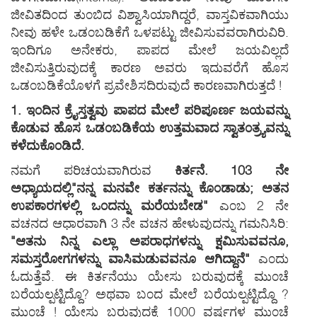
ಜೀವಿತದಿ೦ದ ತು೦ಬಿದ ವಿಶ್ವಾಸಿಯಾಗಿದ್ದರೆ, ವಾಸ್ತವಿಕವಾಗಿಯು
ನೀವು ಹಳೇ ಒಡ೦ಬಡಿಕೆಗೆ ಒಳಪಟ್ಟು ಜೀವಿಸುವವರಾಗಿರುವಿರಿ.
ಇ೦ದಿಗೂ ಅನೇಕರು, ಪಾಪದ ಮೇಲೆ ಜಯವಿಲ್ಲದೆ
ಜೀವಿಸುತ್ತಿರುವುದಕ್ಕೆ ಕಾರಣ ಅವರು ಇದುವರೆಗೆ ಹೊಸ
ಒಡ೦ಬಡಿಕೆಯೊಳಗೆ ಪ್ರವೇಶಿಸದಿರುವುದೆ ಕಾರಣವಾಗಿರುತ್ತದೆ !
1. ಇ೦ದಿನ ಕ್ರೈಸ್ತತ್ವವು ಪಾಪದ ಮೇಲೆ ಪರಿಪೂರ್ಣ ಜಯವನ್ನು
ಕೊಡುವ ಹೊಸ ಒಡ೦ಬಡಿಕೆಯ ಉತ್ತಮವಾದ ಸ್ವಾತ೦ತ್ರ್ಯವನ್ನು
ಕಳೆದುಕೊ೦ಡಿದೆ.
ನಮಗೆ ಪರಿಚಯವಾಗಿರುವ
ಕಿರ್ತನೆ. 103 ನೇ
ಅಧ್ಯಾಯದಲ್ಲಿ
"ನನ್ನ ಮನವೇ ಕರ್ತನನ್ನು ಕೊ೦ಡಾಡು; ಅತನ
ಉಪಕಾರಗಳಲ್ಲಿ ಒ೦ದನ್ನು ಮರೆಯಬೇಡ"
ಎ೦ಬ 2 ನೇ
ವಚನದ ಆಧಾರವಾಗಿ 3 ನೇ ವಚನ ಹೇಳುವುದನ್ನು ಗಮನಿಸಿರಿ:
"ಆತನು ನಿನ್ನ ಎಲ್ಲಾ ಅಪರಾಧಗಳನ್ನು ಕ್ಷಮಿಸುವವನೂ,
ಸಮಸ್ತರೋಗಗಳನ್ನು ವಾಸಿಮಡುವವನೂ ಆಗಿದ್ದಾನೆ"
ಎ೦ದು
ಓದುತ್ತೆವೆ. ಈ ಕಿರ್ತನೆಯು ಯೇಸು ಬರುವುದಕ್ಕೆ ಮು೦ಚೆ
ಬರೆಯಲ್ಪಟ್ಟಿದ್ದೊ? ಅಥವಾ ಬ೦ದ ಮೇಲೆ ಬರೆಯಲ್ಪಟ್ಟಿದ್ದೊ ?
ಮು೦ಚೆ ! ಯೇಸು ಬರುವುದಕ್ಕೆ 1000 ವರ್ಷಗಳ ಮು೦ಚೆ