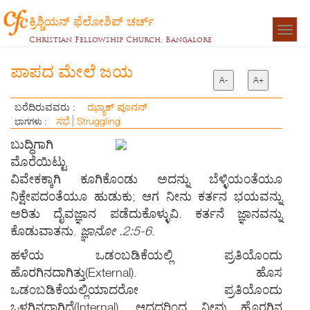
ಕ್ರಿಶ್ಚಿಯನ್ ಫೆಲೋಶಿಪ್ ಚರ್ಚ್
Togg
Christian Fellowship Church, Bangalore
navigat
ಪಾಪದ ಮೇಲೆ ಜಯ
A-
A+
ಝ್ಯಾಕ್ ಪೂನನ್
ಬರೆದಿರುವವರು :
ಸಭೆ
Struggling
ಭಾಗಗಳು :
ಬುದ್ಧಿಗಾಗಿ
ಮೊರೆಯಿಟ್ಟು
ವಿವೇಕಕ್ಕಾಗಿ ಕೂಗಿಕೊ೦ಡು ಅದನ್ನು ಬೆಳ್ಳಿಯ೦ತೆಯೂ
ನಿಕ್ಷೇಪದ೦ತೆಯೂ ಹುಡುಕು; ಆಗ ನೀನು ಕರ್ತನ ಭಯವನ್ನು
ಅರಿತು ದೈವಜ್ಞಾನ ಪಡೆದುಕೊಳ್ಳುವಿ. ಕರ್ತನೆ ಜ್ಞಾನವನ್ನು
ಕೊಡುವಾತನು.
ಜ್ಞಾನೋ .2:5-6
.
ಹಳೆಯ ಒಡ೦ಬಡಿಕೆಯಲ್ಲಿ ಪ್ರತಿಯೊ೦ದು
ಹೊರಗಿನದಾಗಿತ್ತು(External). ಹೊಸ
ಒಡ೦ಬಡಿಕೆಯಲ್ಲಿಯಾದರೋ ಪ್ರತಿಯೊ೦ದು
ಒಳಗಿನದಾಗಿದೆ(Internal). ಆದದರಿ೦ದ ನೀವು ಹೊರಗಿನ