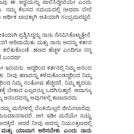
 ಈ ಆಜ್ಞೆಯನ್ನು ಪಾಲಿಸಿದ್ದೇವೆಯೇ ಎಂದು
ುವುದು. ನಮ್ಮ ಕೆಲಸದ ಸಮಯದಲ್ಲಿ (ಅಥವಾ ಬೇರೆ
್ಥಿಕ ಲಾಭಕ್ಕಾಗಿ ಅತಿಯಾಗಿ ಸಂಭ್ರಮಪಟ್ಟರೆ,
ರಶ್ನಿಸಿದ್ದನ್ನು ನಾನು ನೆನಪಿಸಿಕೊಳ್ಳುತ್ತೇನೆ.
 ನನಗೆ ಅರಿವಾಯಿತು ಮತ್ತು ನಾನು ಅದನ್ನು ಕರ್ತನ
 ಕಲಿತುಕೊಂಡೆ. ಹಣದ ಹೆಚ್ಚಳ ಎಂದಿಗೂ ನನ್ನ
ದೆ ಎಂದರ್ಥ.
 ಇರುವನು. ಆದ್ದರಿಂದ ಕರ್ತನಲ್ಲಿ ನಿಮ್ಮ ಆನಂದ
ನೀವು ಹಣವನ್ನು ಕಳೆದುಕೊಂಡದ್ದರಿಂದ ನಿಮ್ಮ
ದರಿಂದ ನಿಮ್ಮ ಸಂತೋಷ ಹೆಚ್ಚಿದರೆ, ನಿಮ್ಮ ಹೃದಯ
ಬೇಕಾದ ಎಲ್ಲವನ್ನೂ ಒದಗಿಸುತ್ತಾರೆ. ಆದಾಗ್ಯೂ
ಮ ಆನಂದವನ್ನು ಅವುಗಳಲ್ಲಿ ಕಾಣಬಾರದು.
ಮ ಮನೆಗಳಲ್ಲಿ ಬೆಂಕಿಯಿಲ್ಲದೆ ಜೀವಿಸಲಾರೆವು;
 ಯಜಮಾನನಾದರೆ, ಆಗ ಇಡೀ ಮನೆಯೇ ಸುಟ್ಟು
್ಕಿದೆ. ಆದರೆ ನೀವು ಅದನ್ನು ನಿಯಂತ್ರಣದಲ್ಲಿ
ಕು ಮತ್ತು ಯಾವಾಗ ಆರಿಸಬೇಕು ಎಂದು ನಾನು