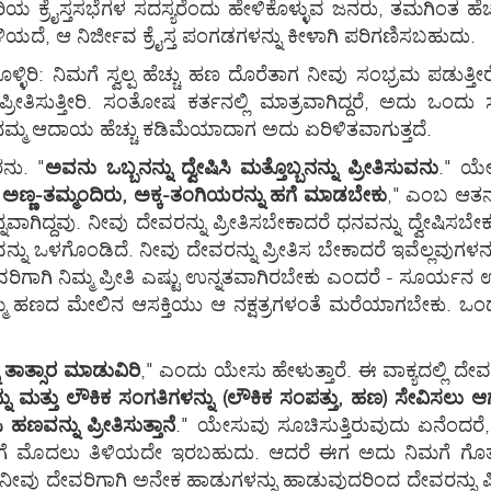
್ರೈಸ್ತಸಭೆಗಳ ಸದಸ್ಯರೆಂದು ಹೇಳಿಕೊಳ್ಳುವ ಜನರು, ತಮಗಿಂತ ಹೆಚ್ಚಾ
ಿಯದೆ, ಆ ನಿರ್ಜೀವ ಕ್ರೈಸ್ತ ಪಂಗಡಗಳನ್ನು ಕೀಳಾಗಿ ಪರಿಗಣಿಸಬಹುದು.
ಾಕಿಕೊಳ್ಳಿರಿ: ನಿಮಗೆ ಸ್ವಲ್ಪ ಹೆಚ್ಚು ಹಣ ದೊರೆತಾಗ ನೀವು ಸಂಭ್ರಮ 
ೀತಿಸುತ್ತೀರಿ. ಸಂತೋಷ ಕರ್ತನಲ್ಲಿ ಮಾತ್ರವಾಗಿದ್ದರೆ, ಅದು ಒಂದು 
ನಮ್ಮ ಆದಾಯ ಹೆಚ್ಚು ಕಡಿಮೆಯಾದಾಗ ಅದು ಏರಿಳಿತವಾಗುತ್ತದೆ.
ನು. "
ಅವನು ಒಬ್ಬನನ್ನು ದ್ವೇಷಿಸಿ ಮತ್ತೊಬ್ಬನನ್ನು ಪ್ರೀತಿಸುವನು
." ಯೇ
, ಅಣ್ಣ-ತಮ್ಮಂದಿರು, ಅಕ್ಕ-ತಂಗಿಯರನ್ನು ಹಗೆ ಮಾಡಬೇಕು
," ಎಂಬ ಆತನ 
ದ್ದವು. ನೀವು ದೇವರನ್ನು ಪ್ರೀತಿಸಬೇಕಾದರೆ ಧನವನ್ನು ದ್ವೇಷಿಸ
್ನು ಒಳಗೊಂಡಿದೆ. ನೀವು ದೇವರನ್ನು ಪ್ರೀತಿಸ ಬೇಕಾದರೆ ಇವೆಲ್ಲವುಗಳನ
ಗಿ ನಿಮ್ಮ ಪ್ರೀತಿ ಎಷ್ಟು ಉನ್ನತವಾಗಿರಬೇಕು ಎಂದರೆ - ಸೂರ್ಯನ 
ಮ ಹಣದ ಮೇಲಿನ ಆಸಕ್ತಿಯು ಆ ನಕ್ಷತ್ರಗಳಂತೆ ಮರೆಯಾಗಬೇಕು. ಒಂದು ವೇ
 ತಾತ್ಸಾರ ಮಾಡುವಿರಿ
," ಎಂದು ಯೇಸು ಹೇಳುತ್ತಾರೆ. ಈ ವಾಕ್ಯದಲ್ಲಿ ದ
 ಮತ್ತು ಲೌಕಿಕ ಸಂಗತಿಗಳನ್ನು (ಲೌಕಿಕ ಸಂಪತ್ತು, ಹಣ) ಸೇವಿಸಲು ಆಗ
 ಹಣವನ್ನು ಪ್ರೀತಿಸುತ್ತಾನೆ
." ಯೇಸುವು ಸೂಚಿಸುತ್ತಿರುವುದು ಏನೆಂದರ
ನಿಮಗೆ ಮೊದಲು ತಿಳಿಯದೇ ಇರಬಹುದು. ಆದರೆ ಈಗ ಅದು ನಿಮಗೆ ಗೊತ್ತಾಗಿ
ಾರೆ. ನೀವು ದೇವರಿಗಾಗಿ ಅನೇಕ ಹಾಡುಗಳನ್ನು ಹಾಡುವುದರಿಂದ ದೇವರನ್ನು 