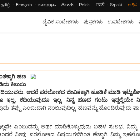
தமிழ்
Français
മലയാളം
తెలుగు
Polski
मराठी
Srpski
ಅಧಿಕ
ದೈವಿಕ ಸಂದೇಶಗಳು
ಪುಸ್ತಕಗಳು
ಉಪದೇಶಗಳು
ಂತಕ್ಕಾಗಿ ಹಣ
ಡಿದು ಕಿಲುಬು
ದು ಕದಿಯುವರು. ಆದರೆ ಪರಲೋಕದ ಜೀವಿತಕ್ಕಾಗಿ ಹೂಡಿಕೆ ಮಾಡಿ ಇಟ್ಟುಕೊಳ್ಳಿರಿ
ದೂ ಇಲ್ಲ, ಕದಿಯುವುದೂ ಇಲ್ಲ. ನಿನ್ನ ಹಣದ ಗಂಟು ಇದ್ದಲ್ಲಿಯೇ ನಿ
ುದು ತಪ್ಪು ಎಂಬುದಾಗಿ ನಂಬುವುದಿಲ್ಲ. ಹಣವನ್ನು ಹೊಂದಿರುವುದು 
ಇಲ್ಲವೇ ಎಂಬುದನ್ನು ಅರ್ಥ ಮಾಡಿಕೊಳ್ಳುವುದು ಬಹಳ ಸುಲಭ. ನಿಮ್
ದರೆ ನೀವು ಪರಲೋಕದ ವಿಷಯಗಳಿಗಿಂತ ಹೆಚ್ಚಾಗಿ ನಿಮ್ಮ ಇಹಲೋಕದ ಆಸ್ತಿ