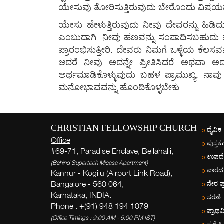
ಯೇಸುವು ತೋರಿಸುತ್ತಿರುವುದು ಬೇರೊಂದು ವಿಷಯವ
ಯೇಸು ಹೇಳುತ್ತಿರುವುದು ನೀವು ದೇವರನ್ನು ಹಿಡಿದು
ಎಂಬುದಾಗಿ. ನೀವು ಹಣವನ್ನು ಸಂಪಾದಿಸಬಹುದು ಮತ್ತ
ಪ್ರಾರಂಭಿಸುತ್ತೀರಿ. ದೇವರು ನಿಮಗೆ ಒಳ್ಳೆಯ ಕೆಲ
ಆದರೆ ನೀವು ಅದನ್ನೇ ಪ್ರೀತಿಸಿದರೆ ಅಥವಾ ಅದನ್ನ
ಅರ್ಥಮಾಡಿಕೊಳ್ಳುವುದು ಬಹಳ ಪ್ರಾಮುಖ್ಯ. ನಾವು
ಮನೋಭಾವವನ್ನು ಹೊಂದಿಕೊಳ್ಳಬೇಕು.
CHRISTIAN FELLOWSHIP CHURCH
ದೈವಿಕ
Office
ಪುಸ್ತಕ
#69-71, Paradise Enclave, Bellahalli,
ಉಪದೇ
(Behind Supertech Micasa Apartment)
ವಾರದ
Kannur - Kogilu (Airport Link Road),
Bangalore - 560 064,
ನೇರ ಪ
Karnataka, INDIA.
ಸರಣಿ
Phone : +(91) 948 194 1079
ಪ್ರಾಥ
(Office Timings : 9:00 AM - 5:00 PM IST)