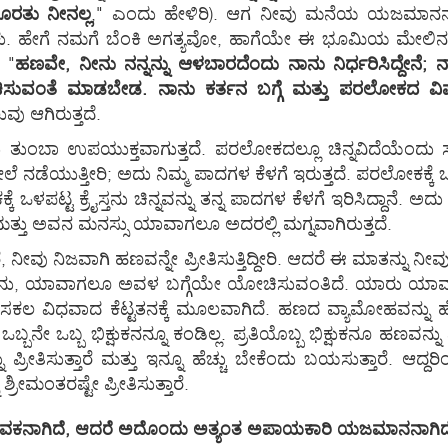
ಹೊರತು ನೀನಲ್ಲ
," ಎಂದು ಹೇಳಿರಿ). ಆಗ ನೀವು ಮನೆಯ ಯಜಮಾನನಾಗುತ
ು. ಹೇಗೆ ನಮಗೆ ಬೆಂಕಿ ಅಗತ್ಯವೋ, ಹಾಗೆಯೇ ಈ ಭೂಮಿಯ ಮೇಲಿನ ಜ
 "
ಹಣವೇ, ನೀನು ನನ್ನನ್ನು ಆಳಬಾರದೆಂದು ನಾನು ನಿರ್ಧರಿಸಿದ್ದೇನೆ; ನಾನು
ಿಸುವಂತೆ ಮಾಡಬೇಡ. ನಾನು ಕರ್ತನ ಬಗ್ಗೆ ಮತ್ತು ಪರಲೋಕದ ವಿಷಯಗಳ
ುವು ಆಗಿರುತ್ತದೆ.
 ತುಂಬಾ ಉಪಯುಕ್ತವಾಗುತ್ತದೆ. ಪರಲೋಕದಲ್ಲೂ ಚಿನ್ನವಿದೆಯೆಂದು ಸತ್
ೇಲೆ ನಡೆಯುತ್ತೀರಿ; ಅದು ನಿಮ್ಮ ಪಾದಗಳ ಕೆಳಗೆ ಇರುತ್ತದೆ. ಪರಲೋಕಕ್ಕೆ 
ಕೆ ಒಳಪಟ್ಟ ಕ್ರೈಸ್ತನು ಚಿನ್ನವನ್ನು ತನ್ನ ಪಾದಗಳ ಕೆಳಗೆ ಇರಿಸಿದ್ದಾನೆ. ಅ
ಾನೆ ಮತ್ತು ಅವನ ಮನಸ್ಸು ಯಾವಾಗಲೂ ಅದರಲ್ಲಿ ಮಗ್ನವಾಗಿರುತ್ತದೆ.
ೆ, ನೀವು ನಿಜವಾಗಿ ಹಣವನ್ನೇ ಪ್ರೀತಿಸುತ್ತಿದ್ದೀರಿ. ಆದರೆ ಈ ಮಾತನ್ನ
ಹುಡುಗನು, ಯಾವಾಗಲೂ ಅವಳ ಬಗ್ಗೆಯೇ ಯೋಚಿಸುವಂತಿದೆ. ಯಾರು ಯಾ
 ಸಕಲ ವಿಧವಾದ ಕೆಟ್ಟತನಕ್ಕೆ ಮೂಲವಾಗಿದೆ. ಹಣದ ವ್ಯಾಮೋಹವನ್ನು ಹ
ನೇ ಒಬ್ಬ ಭಿಕ್ಷುಕನನ್ನೂ ಕಂಡಿಲ್ಲ. ಪ್ರತಿಯೊಬ್ಬ ಭಿಕ್ಷುಕನೂ ಹಣವನ್ನು ಪ್
ಪ್ರೀತಿಸುತ್ತಾರೆ ಮತ್ತು ಇನ್ನೂ ಹೆಚ್ಚು ಬೇಕೆಂದು ಬಯಸುತ್ತಾರೆ. ಆದ್ದ
ಮಂತರಷ್ಟೇ ಪ್ರೀತಿಸುತ್ತಾರೆ.
ಸೇವಕನಾಗಿದೆ, ಆದರೆ ಅದೊಂದು ಅತ್ಯಂತ ಅಪಾಯಕಾರಿ ಯಜಮಾನನಾಗಿದ