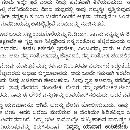
ಂಟು ಇಲ್ಲೇ ಇದೆ ಎಂದು ನೀವು ಖಚಿತವಾಗಿ ತಿಳಿಯಬಹುದು. ನಾವು
್ಲಿ ನೆಲೆಸಿದೆಯೆಂದು ದಿನದ ಮಧ್ಯದಲ್ಲಿ ನಾವು ನಮ್ಮನ್ನೇ ಪ್ರಶ್ನಿಸ
್ಥಿಕ ನಷ್ಟಕ್ಕಾಗಿ ತುಂಬಾ ಬೇಸರಗೊಂಡರೆ ಅಥವಾ ಯಾವುದೋ ಒಂದು ಆರ
ಿಧಿಯನ್ನು ಕೂಡಿಟ್ಟಿದ್ದೇವೆ ಎಂಬುದನ್ನು ಸೂಚಿಸುತ್ತದೆ.
ು ಸಣ್ಣ ಉಡುಗೊರೆಯನ್ನು ನೀಡಿದಾಗ, ಕರ್ತನು ನನ್ನನ್ನು ಈ ರೀತಿಯಾಗಿ ಪ್
ಕ್ಷಣವೇ ಈ ಸ್ವಲ್ಪ ಹಣ ಸಿಕ್ಕಿದ್ದರಿಂದ ನನ್ನ ಸಂತೋಷ ಹೆಚ್ಚಿದೆಯೆಂದು
ಇರಬಾರದು, ಕೇವಲ ಕರ್ತನಲ್ಲಿ ಇರಬೇಕು, ಎಂಬುದನ್ನು ನಾನು ಆ ದಿನ
ು. ಅದು ನನ್ನ ಸಂತೋಷವನ್ನು ಹೆಚ್ಚಿಸಿದರೆ, ನನ್ನ ಸಂತೋಷ ಹಣದಲ್ಲಿ
ೇದವು ಹೇಳುತ್ತದೆ ಮತ್ತು ಕರ್ತನು ನಿರಂತರವೂ ಬದಲಾಗದೆ ಇದ್ದಂತೆಯೇ
ಚ್ಚಬಾರದು ಅಥವಾ ಕುಗ್ಗಲೂಬಾರದು. ಅದು ಒಂದೇ ಸಮನಾಗಿ ಇರಬೇಕು. 
ಂದು ನೀವು ಖಚಿತವಾಗಿ ಹೇಳಬಹುದು. ನೀವು ಸ್ವಲ್ಪ ಹಣವನ್ನು ಪಡೆದಿದ್
ದು. ನಾವು ದೇವರನ್ನು ನಂಬಬೇಕು. ದೇವರು ನಮ್ಮ ಇಹಲೋಕದ ಜೀವಿತಕ್ಕೆ 
ರದು. ನಾವು ಈ ಲೌಕಿಕ ವಸ್ತುಗಳನ್ನು ಉಪಯೋಗಿಸಬಹುದು. ಆದರೆ ನಮ್
್ಟ ಯಜಮಾನನೂ ಆಗಿದೆ. ಅದನ್ನು ಬೆಂಕಿಗೆ ಹೋಲಿಸಬಹುದು. ನಾವು ನಮ್
ೇ ಬೇಕು. ಆದರೆ ಒಲೆಯ ಮೇಲಿರುವ ಆ ಬೆಂಕಿಯೇ ಹಿಡಿತವಿಲ್ಲದ
ಾನನಾಗಿದೆ. ನಿಮ್ಮ ಇಡೀ ಮನೆಯನ್ನೇ ಸುಟ್ಟುಹಾಕುವ ಸಾಮರ್ಥ್ಯ ಅದಕ
ಿಯಂತ್ರಕವನ್ನು ತಿರುಗಿಸುವಾಗ, "
ನಿನ್ನನ್ನು ಯಾವಾಗ ಉರಿಸಬೇ