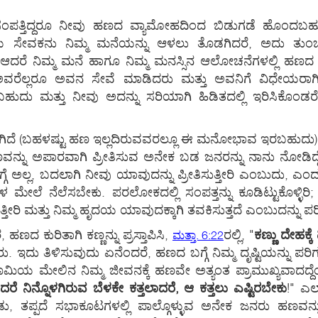
 ಸಂಪತ್ತಿದ್ದರೂ ನೀವು ಹಣದ ವ್ಯಾಮೋಹದಿಂದ ಬಿಡುಗಡೆ ಹೊಂದಬಹು
ೇವಕನು ನಿಮ್ಮ ಮನೆಯನ್ನು ಆಳಲು ತೊಡಗಿದರೆ, ಅದು ತುಂಬಾ ಕೆಟ್
 ಆದರೆ ನಿಮ್ಮ ಮನೆ ಹಾಗೂ ನಿಮ್ಮ ಮನಸ್ಸಿನ ಆಲೋಚನೆಗಳಲ್ಲಿ ಹಣ
ವರೆಲ್ಲರೂ ಅವನ ಸೇವೆ ಮಾಡಿದರು ಮತ್ತು ಅವನಿಗೆ ವಿಧೇಯರಾಗಿ 
ಹುದು ಮತ್ತು ನೀವು ಅದನ್ನು ಸರಿಯಾಗಿ ಹಿಡಿತದಲ್ಲಿ ಇರಿಸಿಕೊಂ
ಿದೆ (ಬಹಳಷ್ಟು ಹಣ ಇಲ್ಲದಿರುವವರಲ್ಲೂ ಈ ಮನೋಭಾವ ಇರಬಹುದು). ಈ
ನ್ನು ಅಪಾರವಾಗಿ ಪ್ರೀತಿಸುವ ಅನೇಕ ಬಡ ಜನರನ್ನು ನಾನು ನೋಡಿದ್ದೇನ
ಿನ ಬಗ್ಗೆ ಅಲ್ಲ, ಬದಲಾಗಿ ನೀವು ಯಾವುದನ್ನು ಪ್ರೀತಿಸುತ್ತೀರಿ ಎಂಬುದು,
ೆ ನೆಲೆಸಬೇಕು. ಪರಲೋಕದಲ್ಲಿ ಸಂಪತ್ತನ್ನು ಕೂಡಿಟ್ಟುಕೊಳ್ಳಿರಿ; ನೀ
ಿ ಮತ್ತು ನಿಮ್ಮ ಹೃದಯ ಯಾವುದಕ್ಕಾಗಿ ತವಕಿಸುತ್ತದೆ ಎಂಬುದನ್ನು ಪರೀಕ್
 ಕುರಿತಾಗಿ ಕಣ್ಣನ್ನು ಪ್ರಸ್ತಾಪಿಸಿ,
ರಲ್ಲಿ, "
ಕಣ್ಣು ದೇಹಕ್ಕೆ 
ಮತ್ತಾ. 6:22
 ಇದು ತಿಳಿಸುವುದು ಏನೆಂದರೆ, ಹಣದ ಬಗ್ಗೆ ನಿಮ್ಮ ದೃಷ್ಟಿಯನ್ನು ಪರಿಗಣಿಸ
 ಭೂಮಿಯ ಮೇಲಿನ ನಿಮ್ಮ ಜೀವನಕ್ಕೆ ಹಣವೇ ಅತ್ಯಂತ ಪ್ರಾಮುಖ್ಯವಾದದ್ದೆಂ
ರೆ ನಿನ್ನೊಳಗಿರುವ ಬೆಳಕೇ ಕತ್ತಲಾದರೆ, ಆ ಕತ್ತಲು ಎಷ್ಟಿರಬೇಕು
!" ಎಲ
ೊಂಡು, ತಪ್ಪದೆ ಸಭಾಕೂಟಗಳಲ್ಲಿ ಪಾಲ್ಗೊಳ್ಳುವ ಅನೇಕ ಜನರು ಹಣವನ್ನು