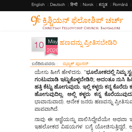
English
Deutsch
हिन्दी
Norsk
ಕನ್ನಡ
Română
ಕ್ರಿಶ್ಚಿಯನ್ ಫೆಲೋಶಿಪ್ ಚರ್ಚ್
Christian Fellowship Church, Bangalore
May
ಹಣವನ್ನು ಪ್ರೀತಿಸಬೇಡಿರಿ
10
2026
ಝ್ಯಾಕ್ ಪೂನನ್
ಬರೆದಿರುವವರು :
ಯೇಸು ಹೀಗೆ ಹೇಳಿದನು. "
ಭೂಲೋಕದಲ್ಲಿ ನಿಮ್ಮ ಸ್ವ
ಗಂಟುಮಾಡಿ ಇಟ್ಟುಕೊಳ್ಳಬೇಡಿರಿ; ಅದಂತೂ ನುಸಿ ಹಿ
ಹತ್ತಿ ಕೆಟ್ಟು ಹೋಗುವುದು. ಇಲ್ಲಿ ಕಳ್ಳರು ಕನ್ನ ಕೊರೆ
ಹೋಗುವುದಿಲ್ಲ. ಅಲ್ಲಿ ಕಳ್ಳರು ಕನ್ನ ಕೊರೆಯುವು
ಭಾವಾನುವಾದ). ಅನೇಕ ಜನರು ಹಣವನ್ನು ಪ್ರೀತಿಸುವ
ಪಾಪವಾಗಿದೆ.
ನಾವು ಈ ಆಜ್ಞೆಯನ್ನು ಪಾಲಿಸಿದ್ದೇವೆಯೇ ಅಥವಾ 
ಇಹಲೋಕದ ವಿಷಯಗಳ ಬಗ್ಗೆ ಯೋಚಿಸುತ್ತಿದ್ದರೆ, ಅಂ