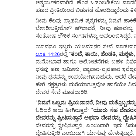
ಆಶ್ಚರ್ಯಕರವಾಗಿದೆ. ಹೊಸ ಒಡಂಬಡಿಕೆಯ ಮಾದರಿಯ ಕ
ಹಣದ ಪ್ರೀತಿಯಿಂದ ಬಿಡುಗಡೆ ಹೊಂದಿದ್ದಾರೆಂದು ತಿಳ
ನೀವು ಕೆಲವು ಪ್ರಾಥಮಿಕ ಪ್ರಶ್ನೆಗಳನ್ನು ನಿಮಗೆ ಹ
ಬೇಸರಿಸುತ್ತೀರೋ? ಹೌದಾದರೆ, ನೀವು ಹಣವನ್ನು ಪ್ರ
ಸಂತೋಷ ಲೌಕಿಕ ಸಂಗತಿಗಳನ್ನು ಅವಲಂಬಿಸಿದ್ದರೆ, 
ಯಾವನೂ ಇಬ್ಬರು ಯಜಮಾನರ ಸೇವೆ ಮಾಡಲಾರ
ರಲ್ಲಿ "
ತಂದೆ, ತಾಯಿ, ಹೆಂಡತಿ, ಮಕ್ಕಳು
ಲೂಕ. 14:26
ಮನೋಭಾವ ಹಾಗೂ ಆಲೋಚನೆಗಳು ಬಹಳ ವಿಭಿನ್ನವಾಗಿ
ಧನವು ಹಣ, ಜಮೀನು, ವ್ಯಾಪಾರ-ವ್ಯವಹಾರ ಇವೆಲ್ಲವನ
ನೀವು ಧನವನ್ನು ಉಪಯೋಗಿಸಬಹುದು, ಆದರೆ ದೇವರಿಗಾ
ಹೇಗೆ ನಕ್ಷತ್ರಗಳು ಮರೆಯಾಗುತ್ತವೋ ಹಾಗೆಯೇ ನಿಮ್
ದೇವರ ಸೇವೆ ಮಾಡಲಾರಿರಿ.
"
ನಿಮಗೆ ಒಬ್ಬನು ಪ್ರಿಯನಾದರೆ, ನೀವು ಮತ್ತೊಬ್ಬನನ್ನು
ಓದಿದರೆ ಅದು ಹೀಗಿರುತ್ತದೆ: "
ಯಾರು ಸಹ ದೇವರನ್ನು
ದೇವರನ್ನು ಪ್ರೀತಿಸುತ್ತಾನೆ ಅಥವಾ ದೇವರನ್ನು ದ್ವೇಷಿಸಿ
ದೇವರನ್ನು ದ್ವೇಷಿಸುತ್ತಾನೆ, ಎಂಬುದಾಗಿ. ಇದು 
ದ್ವೇಷಿಸುತ್ತೀರಿ ಎಂಬುದಾಗಿ ಯೇಸುವು ಹೇಳುತ್ತಿದ್ದ