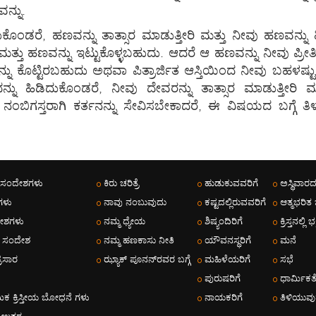
ನ್ನು.
ಕೊಂಡರೆ, ಹಣವನ್ನು ತಾತ್ಸಾರ ಮಾಡುತ್ತೀರಿ ಮತ್ತು ನೀವು ಹಣವನ್ನು ಹಿ
ು ಹಣವನ್ನು ಇಟ್ಟುಕೊಳ್ಳಬಹುದು. ಆದರೆ ಆ ಹಣವನ್ನು ನೀವು ಪ್ರೀತಿಸಲ
ಸವನ್ನು ಕೊಟ್ಟಿರಬಹುದು ಅಥವಾ ಪಿತ್ರಾರ್ಜಿತ ಆಸ್ತಿಯಿಂದ ನೀವು ಬಹಳಷ
ು ಹಿಡಿದುಕೊಂಡರೆ, ನೀವು ದೇವರನ್ನು ತಾತ್ಸಾರ ಮಾಡುತ್ತೀರಿ ಮತ್ತು
 ನಂಬಿಗಸ್ತರಾಗಿ ಕರ್ತನನ್ನು ಸೇವಿಸಬೇಕಾದರೆ, ಈ ವಿಷಯದ ಬಗ್ಗೆ 
 ಸಂದೇಶಗಳು
ಕಿರು ಚರಿತ್ರೆ
ಹುಡುಕುವವರಿಗೆ
ಅಸ್ಥಿವಾರದ
ಗಳು
ನಾವು ನಂಬುವುದು
ಕಷ್ಟದಲ್ಲಿರುವವರಿಗೆ
ಆತ್ಮಭರಿತ
ಶಗಳು
ನಮ್ಮ ಧ್ಯೇಯ
ಶಿಷ್ಯಂದಿರಿಗೆ
ಕ್ರಿಸ್ತನಲ್ಲಿ ಭಕ್
 ಸಂದೇಶ
ನಮ್ಮ ಹಣಕಾಸು ನೀತಿ
ಯೌವನಸ್ಥರಿಗೆ
ಮನೆ
್ರಸಾರ
ಝ್ಯಾಕ್ ಪೂನನ್‌ರವರ ಬಗ್ಗೆ
ಮಹಿಳೆಯರಿಗೆ
ಸಭೆ
ಪುರುಷರಿಗೆ
ಧಾರ್ಮಿಕತ
ಮಿಕ ಕ್ರಿಸ್ತೀಯ ಬೋಧನೆ ಗಳು
ನಾಯಕರಿಗೆ
ತಿಳಿಯುವ