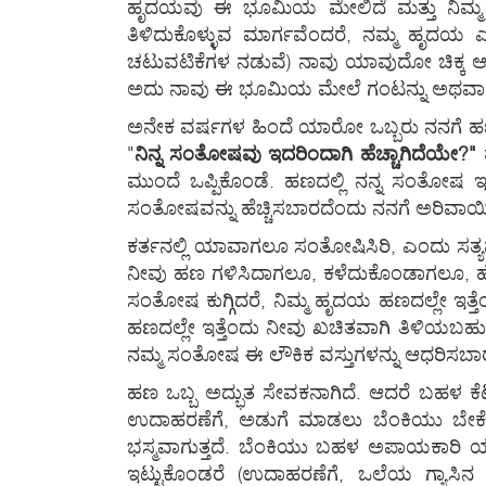
ಹೃದಯವು ಈ ಭೂಮಿಯ ಮೇಲಿದೆ ಮತ್ತು ನಿಮ್ಮ ಗ
ತಿಳಿದುಕೊಳ್ಳುವ ಮಾರ್ಗವೆಂದರೆ, ನಮ್ಮ ಹೃದಯ ಎಲ
ಚಟುವಟಿಕೆಗಳ ನಡುವೆ) ನಾವು ಯಾವುದೋ ಚಿಕ್ಕ ಆರ
ಅದು ನಾವು ಈ ಭೂಮಿಯ ಮೇಲೆ ಗಂಟನ್ನು ಅಥವಾ ಗುಪ್ತನ
ಅನೇಕ ವರ್ಷಗಳ ಹಿಂದೆ ಯಾರೋ ಒಬ್ಬರು ನನಗೆ ಹಣದ ಒಂದ
"
ನಿನ್ನ ಸಂತೋಷವು ಇದರಿಂದಾಗಿ ಹೆಚ್ಚಾಗಿದೆಯೇ?"
ತ
ಮುಂದೆ ಒಪ್ಪಿಕೊಂಡೆ. ಹಣದಲ್ಲಿ ನನ್ನ ಸಂತೋಷ 
ಸಂತೋಷವನ್ನು ಹೆಚ್ಚಿಸಬಾರದೆಂದು ನನಗೆ ಅರಿವಾಯಿತ
ಕರ್ತನಲ್ಲಿ ಯಾವಾಗಲೂ ಸಂತೋಷಿಸಿರಿ, ಎಂದು ಸತ್ಯವ
ನೀವು ಹಣ ಗಳಿಸಿದಾಗಲೂ, ಕಳೆದುಕೊಂಡಾಗಲೂ, ಹೆ
ಸಂತೋಷ ಕುಗ್ಗಿದರೆ, ನಿಮ್ಮ ಹೃದಯ ಹಣದಲ್ಲೇ ಇತ್ತೆ
ಹಣದಲ್ಲೇ ಇತ್ತೆಂದು ನೀವು ಖಚಿತವಾಗಿ ತಿಳಿಯಬಹು
ನಮ್ಮ ಸಂತೋಷ ಈ ಲೌಕಿಕ ವಸ್ತುಗಳನ್ನು ಆಧರಿಸಬಾ
ಹಣ ಒಬ್ಬ ಅದ್ಭುತ ಸೇವಕನಾಗಿದೆ. ಆದರೆ ಬಹಳ ಕೆಟ
ಉದಾಹರಣೆಗೆ, ಅಡುಗೆ ಮಾಡಲು ಬೆಂಕಿಯು ಬೇಕ
ಭಸ್ಮವಾಗುತ್ತದೆ. ಬೆಂಕಿಯು ಬಹಳ ಅಪಾಯಕಾರಿ ಯಜಮ
ಇಟ್ಟುಕೊಂಡರೆ (ಉದಾಹರಣೆಗೆ, ಒಲೆಯ ಗ್ಯಾಸಿನ ನ