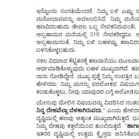
ಇನ್ನೊಂದು ಸಂಗತಿಯೆಂದರೆ, ನಿಮ್ಮ ಬಳಿ ಎಷ್ಟು
ಮನೋಭಾವವನ್ನು ಅವಲಂಬಿಸಿದೆ. ನಿಮ್ಮ ಮನೆಯ ಸ
ಹಣವಿರಬಹುದು (ಕೇವಲ ಒಬ್ಬ ಸೇವಕನಿರುವಂತೆ),
ಅಬ್ರಹಾಮನ ಮನೆಯಲ್ಲಿ 318 ಸೇವಕರಿದ್ದರೂ, ಅ
ಅಬ್ರಹಾಮನಂತೆ, ನಿಮ್ಮ ಬಳಿ ಬಹಳಷ್ಟು ಹಣವಿರಬ
ಬಳಸಿಕೊಳ್ಳಬಹುದು.
ಸಕಲ ವಿಧವಾದ ಕೆಟ್ಟತನಕ್ಕೆ ಹಣದಾಸೆಯು ಮೂಲವಾಗ
ಅರ್ಥಮಾಡಿಕೊಳ್ಳುವುದು ಬಹಳ ಮುಖ್ಯವಾಗಿದೆ. ಹಣವ
ನಾನು ನೋಡಿದ್ದೇನೆ. ಮುಖ್ಯ ಪ್ರಶ್ನೆ ನಿಮ್ಮ ಸಂಪತ್ತ
ಹೇಳಿದರು; ನಿಮ್ಮ ಮನಸ್ಸು ಪರಲೋಕದ ವಿಷಯಗಳ ಮೇಲ
ಕಂಡುಕೊಳ್ಳಲು, ನೀವು ಯಾವುದರ ಬಗ್ಗೆ ಆಲೋಚಿಸುತ್ತೀರ
ಯೇಸುವು ಮೇಲಿನ ವಿಷಯವನ್ನು ವಿವರಿಸಿದ ನಂತರ, ಹಣದ
ನಿನ್ನ ದೇಹವೆಲ್ಲಾ ಬೆಳಕಾಗಿರುವದು
," ಎಂದು ಹೇಳಿದರು.
ದೃಷ್ಟಿಯಲ್ಲಿ ಹಣವು ಅತ್ಯಂತ ಮುಖ್ಯವಾಗಿರುತ್ತದೆ.
ನಿಮ್ಮ ದೇಹವು ಕತ್ತಲೆಯಿಂದ ತುಂಬಿರುತ್ತದೆ. "
ಹಾಗಾದ
ಇತರರ ದೃಷ್ಟಿಯಲ್ಲಿ ಉತ್ತಮ ಕ್ರೈಸ್ತರು ಅನಿಸಿಕ