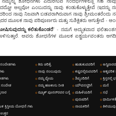
ತೆ, ನಮ್ಮನ್ನು ಶೋಧನೆಗಳು ಎದುರಿಸುವ ಸಂದರ್ಭಗಳಲ್ಲೂ ಸಹ 
ಾದದ್ದೋ ಅಲ್ಲವೋ ಎಂಬುದನ್ನು ನಾವು ಕಂಡುಕೊಳ್ಳುತ್ತೇವೆ (ಇದನ್ನು ನಮ
ರಿಂದ ನಾವು ನಿಜವಾಗಿ ಬಡವರಾಗಿರುವಾಗ ನಾವು ಶ್ರೀಮಂತರೆಂದು ನಮ್ಮನ್ನು
- ಇದರ ಮೂಲಕ ನಾವು ಪರಿಪೂರ್ಣರು ಮತ್ತು ಸುಶಿಕ್ಷಿತರು ಆಗುತ್ತೇವೆ - 
ೋಷಿಸುವುದನ್ನು ಕಲಿತುಕೊಂಡರೆ’
- ನಮಗೆ ಅದ್ಭುತವಾದ ಫಲಿತಾಂಶಗ
ಳಿಸುತ್ತಾರೆ. ಅವರು ಶೋಧನೆಗಳ ಮೂಲಕ ಐಶ್ವರ್ಯವಂತರು ಆಗದಿರು
 ಸಂದೇಶಗಳು
ಕಿರು ಚರಿತ್ರೆ
ಹುಡುಕುವವರಿಗೆ
ಅಸ್ಥಿವಾರದ
ಗಳು
ನಾವು ನಂಬುವುದು
ಕಷ್ಟದಲ್ಲಿರುವವರಿಗೆ
ಆತ್ಮಭರಿತ
ಶಗಳು
ನಮ್ಮ ಧ್ಯೇಯ
ಶಿಷ್ಯಂದಿರಿಗೆ
ಕ್ರಿಸ್ತನಲ್ಲಿ ಭಕ್
 ಸಂದೇಶ
ನಮ್ಮ ಹಣಕಾಸು ನೀತಿ
ಯೌವನಸ್ಥರಿಗೆ
ಮನೆ
್ರಸಾರ
ಝ್ಯಾಕ್ ಪೂನನ್‌ರವರ ಬಗ್ಗೆ
ಮಹಿಳೆಯರಿಗೆ
ಸಭೆ
ಪುರುಷರಿಗೆ
ಧಾರ್ಮಿಕತ
ಮಿಕ ಕ್ರಿಸ್ತೀಯ ಬೋಧನೆ ಗಳು
ನಾಯಕರಿಗೆ
ತಿಳಿಯುವ
 & ಉತ್ತರ