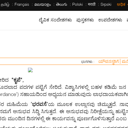
தமிழ்
Français
മലയാളം
తెలుగు
Polski
मराठी
Srpski
ಅಧಿಕ
ದೈವಿಕ ಸಂದೇಶಗಳು
ಪುಸ್ತಕಗಳು
ಉಪದೇಶಗಳು
ಯೌವನಸ್ಥರಿಗೆ
ಮನ
ಭಾಗಗಳು :
ೇರಿದ
"ಕೃಪೆ",
ದಲಾದ ಪದಗಳ ಪಟ್ಟಿಗೆ ಸೇರಿದೆ. ವಿಶ್ವಾಸಿಗಳಲ್ಲಿ ಬಹಳ ಕಡಿಮೆ ಜನ ನ
ncordance') ಸಹಾಯದಿಂದ ಅಧ್ಯಯನ ಮಾಡುವುದು ಲಾಭದಾಯಕವಾಗಿದ
 ದೇವರ ಮಹಿಮೆಯ
’ಭರವಸೆ’
ಯ ಮೂಲಕ ಉಲ್ಲಾಸವು ಚಿಮ್ಮುತ್ತದೆ. ನಾವ
ಮಗೆ ಅನುಭವ ಸಿದ್ಧಿ ಸಿಗುತ್ತದೆ. ಈ ಅನುಭವವು ನಿರೀಕ್ಷೆಯನ್ನು ಹುಟ್ಟಿ
ು ಮುಂದಿನ ದಿನಗಳಲ್ಲಿ ಈ ಕಾರ್ಯವನ್ನು ಪೂರ್ಣಗೊಳಿಸುತ್ತಾರೆ ಎಂಬ ನಿರೀಕ್ಷ