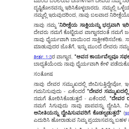
ಮುಂದೆ ಬರಲಿರುವ ದಿನಗಳಿಗಾಗಿ ದೇವರು ನಮ್ಮ ನಿರೀಕ್
ದೃಷ್ಟಿಕೋನವನ್ನು ಇರಿಸಿಕೊಳ್ಳಬಾರದು. ನಮ್ಮಲ್ಲಿ ಒಳ
ನಮ್ಮಲ್ಲಿ ಇರುವುದರಿಂದ, ನಾವು ಬಲವಾದ ನಿರೀಕ್ಷೆಯ
ನಾವು ನಮ್ಮ
’ನಿರೀಕ್ಷೆಯ ಸಾಕ್ಷಿಯನ್ನು ಭದ್ರವಾಗಿ ಇ
ದೇವರು ನಮಗೆ ಕೊಟ್ಟಿರುವ ವಾಗ್ದಾನದಂತೆ ನಮಗೆ ಜಯವನ
ನಾವು ಧೈರ್ಯವಾಗಿ ಬಾಯಿಂದ ಸಾಕ್ಷೀಕರಿಸಬೇಕು. ಸಾಮಾ
ಮಾಡುವುದರ ಜೊತೆಗೆ, ಇನ್ನು ಮುಂದೆ ದೇವರು ನಮ್ಮಲ
ರ ವಾಗ್ದಾನ,
"ಅವನ ಕಾರ್ಯವೆಲ್ಲವೂ ಸಫ
ಕೀರ್ತ. 1:3
ಬಾಧ್ಯತೆಯೆಂದು ನಾವು ಧೈರ್ಯವಾಗಿ ಕೇಳಿ ಪಡೆದುಕೊಳ
ಸಂತೋಷ
ನಾವು ದೇವರ ಸಮ್ಮುಖದಲ್ಲಿ ಜೀವಿಸುತ್ತಿದ್ದೇವೋ, 
ಗಮನಿಸುವುದು - ಏಕೆಂದರೆ
"ದೇವರ ಸಮ್ಮುಖದಲ್ಲ
ನಮಗೆ ತೋರಿಸಿಕೊಡುತ್ತದೆ - ಏಕೆಂದರೆ,
"ದೇವರ ರ
ನಮಗೆ ಸಿಗುವುದು ನಾವು ಪಾಪವನ್ನು ದ್ವೇಷಿಸಿ,
ಅನೀತಿಯನ್ನು ದ್ವೇಷಿಸುವವರಿಗೆ ಕೊಡಲ್ಪಡುತ್ತದೆ"
(
ಇಬ
ಎದುರಿಸಿ ಹೋರಾಡುವ ನಿಮ್ಮ ಪ್ರಯಾಸವನ್ನು ಬಹಳ ಹ