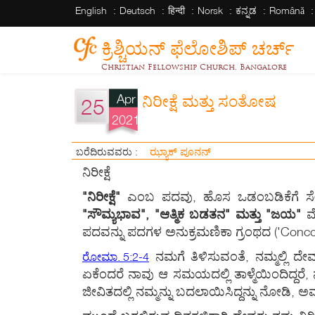
English
Deutsch
हिन्दी
Norsk
ಕನ್ನಡ
Română
ಕ್ರಿಶ್ಚಿಯನ್ ಫೆಲೋಶಿಪ್ ಚರ್ಚ್
Christian Fellowship Church, Bangalore
Apr
ನಿರೀಕ್ಷೆ ಮತ್ತು ಸಂತೋಷ
25
2021
ಝ್ಯಾಕ್ ಪೂನನ್
ಬರೆದಿರುವವರು :
ನಿರೀಕ್ಷೆ
"ನಿರೀಕ್ಷೆ"
ಎಂಬ ಪದವು, ಹೊಸ ಒಡಂಬಡಿಕೆಗೆ ಸ
"ಸೌಮ್ಯಭಾವ", "ಆತ್ಮಿಕ ಬಡತನ" ಮತ್ತು "ಜಯ"
ಮೊ
ಪದವನ್ನು ಪದಗಳ ಅನುಕ್ರಮಣಿಕಾ ಗ್ರಂಥದ ('Co
ನಮಗೆ ತಿಳಿಸುವಂತೆ, ನಮ್ಮಲ್ಲಿ
ರೋಮಾ. 5:2-4
ಏಕೆಂದರೆ ನಾವು ಆ ಸಮಯದಲ್ಲಿ ತಾಳ್ಮೆಯಿಂದಿದ್ದರೆ, ನ
ಜೀವಿತದಲ್ಲಿ ನಮ್ಮನ್ನು ಬದಲಾಯಿಸಿದ್ದನ್ನು ನೋಡಿ, ಅವರ