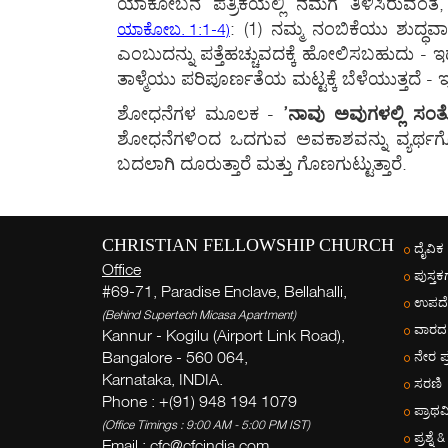
ಯಾಕೋಬನ ಪತ್ರಿಕೆಯಲ್ಲಿ ನಮಗೆ ತಿಳಿಸಿರುವಂ
: (1) ನಮ್ಮ ನಂಬಿಕೆಯು ಶುದ್ಧವ
ಯಾಕೋಬ. 1:1-4)
ಎಂಬುದನ್ನು ಪತ್ತೆಹಚ್ಚುವದಕ್ಕೆ ಹೋಲಿಸಬಹುದು - ಇದ
ತಾಳ್ಮೆಯು ಪರಿಪೂರ್ಣತೆಯ ಮಟ್ಟಕ್ಕೆ ಬೆಳೆಯುತ್ತದೆ 
ಶೋಧನೆಗಳ ಮೂಲಕ -
’ನಾವು ಅವುಗಳಲ್ಲಿ ಸಂತ
ಶೋಧನೆಗಳಿಂದ ಒದಗುವ ಅವಕಾಶವನ್ನು ವ್ಯರ್ಥಗೊ
ಬದಲಾಗಿ ದೂರುತ್ತಾರೆ ಮತ್ತು ಗೊಣಗುಟ್ಟುತ್ತಾರೆ.
CHRISTIAN FELLOWSHIP CHURCH
ದೈವಿಕ
Office
ಪುಸ್ತಕ
#69-71, Paradise Enclave, Bellahalli,
ಉಪದೇ
(Behind Supertech Micasa Apartment)
ವಾರದ
Kannur - Kogilu (Airport Link Road),
Bangalore - 560 064,
ನೇರ ಪ
Karnataka, INDIA.
ಸರಣಿ
Phone : +(91) 948 194 1079
ಪ್ರಾಥ
(Office Timings : 9:00 AM - 5:00 PM IST)
ಪ್ರಶ್ನೆ
Email :
cfc@cfcindia.com