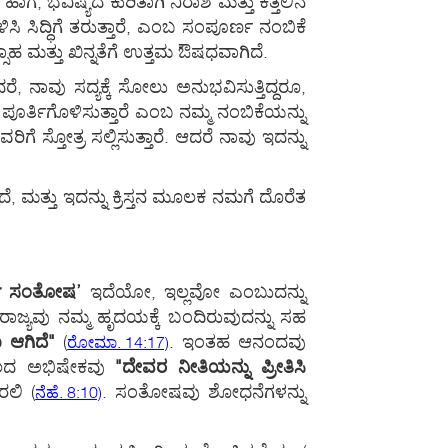
ೆ, ಭವಿಷ್ಯದ ಕುರಿತಾಗಿ ನಿರಾಶೆ ಮತ್ತು ಕತ್ತಲಿನ
ಸಿ ಸಿದ್ಧಿಗೆ ತರುತ್ತಾರೆ, ಎಂಬ ಸಂಪೂರ್ಣ ನಂಬಿಕೆ
ತ್ಸಾಹ ಮತ್ತು ಖಿನ್ನತೆಗೆ ಉತ್ತಮ ಔಷಧವಾಗಿದೆ.
ೆ, ನಾವು ಸದ್ಯಕ್ಕೆ ಸೋಲು ಅನುಭವಿಸುತ್ತಿದ್ದರೂ,
 ಪೂರ್ತಿಗೊಳಿಸುತ್ತಾರೆ ಎಂಬ ನಮ್ಮ ನಂಬಿಕೆಯನ್ನು
 ಸ್ತೋತ್ರ ಸಲ್ಲಿಸುತ್ತಾರೆ. ಆದರೆ ನಾವು ಇದನ್ನು
 ಮತ್ತು ಇದನ್ನು ಕ್ರಿಸ್ತನ ಮೂಲಕ ನಮಗೆ ದೊರೆತ
ಣ ಸಂತೋಷ’
ಇದೆಯೋ, ಇಲ್ಲವೋ ಎಂಬುದನ್ನು
ಾಜ್ಯವು ನಮ್ಮ ಹೃದಯಕ್ಕೆ ಬಂದಿರುವುದನ್ನು ಸಹ
 ಆಗಿದೆ"
(
. ಇಂತಹ ಆನಂದವು
ರೋಮಾ. 14:17)
 ತೈಲದ ಅಭಿಷೇಕವು
"ದೇವರ ನೀತಿಯನ್ನು ಪ್ರೀತಿಸಿ
ಇರಲಿ
(
. ಸಂತೋಷವು ಶೋಧನೆಗಳನ್ನು
ನೆಹೆ. 8:10)