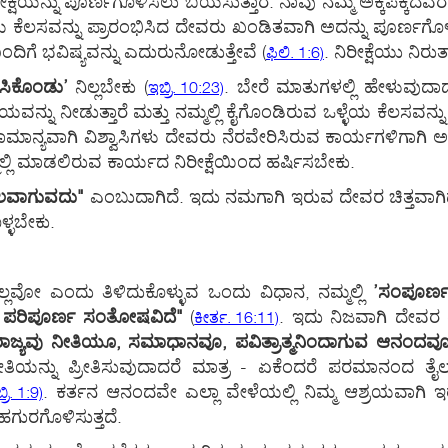
ಷೆಯನ್ನು ಪೂರ್ಣಗೊಳಿಸಲು ಬಯಸುತ್ತಾರೆ. ನಾವು ನಮ್ಮ ಅಕ್ಕಪಕ್ಕದವರ ಹಾಗ
್ಳೆಯ ಕೆಲಸವನ್ನು ಪ್ರಾರಂಭಿಸಿದ ದೇವರು ಖಂಡಿತವಾಗಿ ಅದನ್ನು ಪೂರ್ಣಗೊಳಿ
ೊಂದಿಗೆ ಭವಿಷ್ಯವನ್ನು ಎದುರುನೋಡುತ್ತೇವೆ
(
. ನಿರೀಕ್ಷೆಯು ನಿರು
ಫಿಲಿ. 1:6)
ರಿಸಿಕೊಂಡು’
ನಿಲ್ಲಬೇಕು
(
. ಬೇರೆ ಮಾತುಗಳಲ್ಲಿ ಹೇಳುವುದಾದರ
ಇಬ್ರಿ. 10:23)
್ನು ನೀಡುತ್ತಾರೆ ಮತ್ತು ನಮ್ಮಲ್ಲಿ ಕೈಗೊಂಡಿರುವ ಒಳ್ಳೆಯ ಕೆಲಸವನ್ನು
ನ್ಯವಾಗಿ ವಿಶ್ವಾಸಿಗಳು ದೇವರು ನೆರವೇರಿಸಿರುವ ಕಾರ್ಯಗಳಿಗಾಗಿ ಅವರಿಗೆ
್ಲಿ ಮಾಡಲಿರುವ ಕಾರ್ಯದ ನಿರೀಕ್ಷೆಯಿಂದ ಹರ್ಷಿಸಬೇಕು.
ಲವಾಗುವದು"
ಎಂಬುದಾಗಿದೆ. ಇದು ನಮಗಾಗಿ ಇರುವ ದೇವರ ಚಿತ್ತವಾಗಿದೆ,
್ಳಬೇಕು.
ಇಲ್ಲವೋ ಎಂದು ತಿಳಿದುಕೊಳ್ಳುವ ಒಂದು ವಿಧಾನ, ನಮ್ಮಲ್ಲಿ
’ಸಂಪೂರ್
ಿ ಪರಿಪೂರ್ಣ ಸಂತೋಷವಿದೆ"
(
. ಇದು ನಿಜವಾಗಿ ದೇವರ ರ
ಕೀರ್ತ. 16:11)
ಾಜ್ಯವು ನೀತಿಯೂ, ಸಮಾಧಾನವೂ, ಪವಿತ್ರಾತ್ಮನಿಂದಾಗುವ ಆನಂದವೂ
 ನೀತಿಯನ್ನು ಪ್ರೀತಿಸುವುದಾದರೆ ಮಾತ್ರ - ಏಕೆಂದರೆ ಪರಮಾನಂದ
. ಕರ್ತನ ಆನಂದವೇ ಎಲ್ಲಾ ವೇಳೆಯಲ್ಲಿ ನಿಮ್ಮ ಆಶ್ರಯವಾಗಿ 
್ರಿ. 1:9)
ಗುರಗೊಳಿಸುತ್ತದೆ.