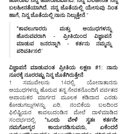
ಹೋರಾಟ ನನ್ನ ಹೋರಾಟವಾಗಿದೆ. ನಿನ್ನ ಬಲಹೀನತೆ ನನ್ನ
ಬಲಹೀನತೆಯಾಗಿದೆ. ನನ್ನ ಜೊತೆಯಲ್ಲಿ ಯೇಸುವು ನಿಂತ
ಹಾಗೆ, ನಿನ್ನ ಜೊತೆಯಲ್ಲಿ ನಾನು ನಿಲ್ಲುತ್ತೇನೆ
."
"ಕಾವಲುಗಾರರು ಮತ್ತು ಆಯುಧಗಳನ್ನು
ಹೊರುವವರಾಗಿ - ಪ್ರೀತಿಯಿಂದ ವಿಜ್ಞಾಪನೆ
ಮಾಡುವ ಜನರನ್ನಾಗಿ - ಕರ್ತನು ನಮ್ಮನ್ನು
ಪರಿವರ್ತಿಸಲಿ
”
ವಿಜ್ಞಾಪನೆ ಮಾಡುವಂತ ಪ್ರೀತಿಯ ಲಕ್ಷಣ #1: ನಾನು
ನೂರಕ್ಕೆ ನೂರರಷ್ಟು ನಿನ್ನ ಜೊತೆಗಿರುತ್ತೇನೆ
1 ಸಮುವೇಲನು 14ರಲ್ಲಿ, ಯೋನಾತಾನನು
ಆಯುಧಗಳನ್ನು ಹೊರುವ ತನ್ನ ಸೇವಕನೊಂದಿಗೆ ಪರ್ವತದ
ಅಪಾಯಕರ ಮಾರ್ಗದ ಮೂಲಕ ಕಡಿದಾದ ಎರಡು
ಕೋಡುಗಲ್ಲುಗಳನ್ನು ಏರಿ, ನಂಬಿಕೆಯ ಬಲದಿಂದ
ಫಿಲಿಷ್ಟಿಯರ ಕಾವಲುದಂಡಿನ ಮೇಲೆ ದಾಳಿಮಾಡಿದ
ಸಂದರ್ಭದಲ್ಲಿ,
"ಒಂದು ವೇಳೆ ಸ್ವತಃ ಕರ್ತನೇ
ನಮಗೋಸ್ಕರ ಕಾರ್ಯನಡಿಸುವನು, ಏಕೆಂದರೆ