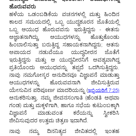
ಹೊರುವವರು
ಹಳೆಯ ಒಡಂಬಡಿಕೆಯ ವಚನಗಳಲ್ಲಿ ಮತ್ತು ಹಿಂದಿನ
ಕಾಲದ ಸಮಯದಲ್ಲಿ, ಒಬ್ಬ ಯುದ್ಧಶೂರನ ಜೊತೆಯಲ್ಲಿ
ಒಬ್ಬ ಆಯುಧ ಹೊರುವವನು ಇರುತ್ತಿದ್ದನು - ಈತನು
ಅಜ್ಞಾತನಾಗಿದ್ದು, ಆಯುಧಗಳನ್ನು ಹೊತ್ತುಕೊಂಡು
ಹಿಂಬಾಲಿಸುತ್ತಾ ಬರುತ್ತಿದ್ದ ಸಹಾಯಕನಾಗಿದ್ದನು; ಆತನು
ಅಪಾಯದ ನಡುವೆಯೂ ಯುದ್ಧವೀರನ ಜೊತೆಗೆ
ಇರುತ್ತಿದ್ದನು ಮತ್ತು ಆ ಯುದ್ಧವೀರನಿಗೆ ಅವಶ್ಯವಾಗಿದ್ದ
ಪ್ರತಿಯೊಂದು ಆಯುಧವನ್ನು ತಪ್ಪದೆ ಒದಗಿಸುತ್ತಿದ್ದನು.
ನಾವು ನಮಗೋಸ್ಕರ ಅನುದಿನವೂ ವಿಜ್ಞಾಪನೆ ಮಾಡುತ್ತಾ
ಆಯುಧಗಳನ್ನು ಹೊರುವವನಾಗಿ ಜೀವಿಸುತ್ತಿರುವ
ಯೇಸುವಿನ ಪರಿಪೂರ್ಣ ಮಾದರಿಯನ್ನು
(
ಇಬ್ರಿಯರಿಗೆ 7:25)
ಅನುಕರಿಸುತ್ತಾ, ನಮ್ಮ ಜೀವನಸಂಗಾತಿ (ಹೆಂಡತಿ ಅಥವಾ
ಗಂಡ) ಮತ್ತು ಮಕ್ಕಳಿಗಾಗಿ, ಹಾಗೂ ಸಭೆಯ ಕುಟುಂಬಕ್ಕಾಗಿ
ವಿಜ್ಞಾಪನೆ ಮಾಡುವಂತ ಕರೆಯನ್ನು ಸ್ವೀಕರಿಸಿ
ಜೀವಿಸುವುದರ ಉತ್ತಮ ಚಿತ್ರಣ ಇದಾಗಿದೆ.
ನಾವು ನಮ್ಮ ದಿನನಿತ್ಯದ ಜೀವಿತದಲ್ಲಿ ಇಂತಹ