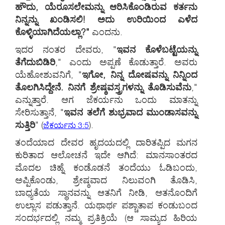
ಹೌದು, ಯೆರೂಸಲೇಮನ್ನು ಆರಿಸಿಕೊಂಡಿರುವ ಕರ್ತನು
ನಿನ್ನನ್ನು ಖಂಡಿಸಲಿ! ಅದು ಉರಿಯಿಂದ ಎಳೆದ
ಕೊಳ್ಳಿಯಾಗಿದೆಯಲ್ಲಾ?"
ಎಂದನು.
ಇದರ ನಂತರ ದೇವರು, "
ಇವನ ಕೊಳೆಬಟ್ಟೆಯನ್ನು
ತೆಗೆದುಬಿಡಿರಿ
," ಎಂದು ಅಪ್ಪಣೆ ಕೊಡುತ್ತಾರೆ. ಅವರು
ಯೆಹೋಶುವನಿಗೆ, "
ಇಗೋ, ನಿನ್ನ ದೋಷವನ್ನು ನಿನ್ನಿಂದ
ತೊಲಗಿಸಿದ್ದೇನೆ. ನಿನಗೆ ಶ್ರೇಷ್ಠವಸ್ತ್ರಗಳನ್ನು ತೊಡಿಸುವೆನು
,"
ಎನ್ನುತ್ತಾರೆ. ಆಗ ಜೆಕರ್ಯನು ಒಂದು ಮಾತನ್ನು
ಸೇರಿಸುತ್ತಾನೆ, "
ಇವನ ತಲೆಗೆ ಶುಭ್ರವಾದ ಮುಂಡಾಸವನ್ನು
ಸುತ್ತಿರಿ
" (
).
ಜೆಕರ್ಯನು 3:5
ತಂದೆಯಾದ ದೇವರ ಹೃದಯದಲ್ಲಿ ದಾರಿತಪ್ಪಿದ ಮಗನ
ಕುರಿತಾದ ಆಲೋಚನೆ ಇದೇ ಆಗಿದೆ: ಮಾನಸಾಂತರದ
ಮೊದಲ ಚಿಹ್ನೆ ಕಂಡೊಡನೆ ತಂದೆಯು ಓಡಿಬಂದು,
ಅಪ್ಪಿಕೊಂಡು, ಶ್ರೇಷ್ಠವಾದ ನಿಲುವಂಗಿ ತೊಡಿಸಿ,
ಬಾಧ್ಯತೆಯ ಸ್ಥಾನವನ್ನು ಆತನಿಗೆ ನೀಡಿ, ಆತನೊಂದಿಗೆ
ಉಲ್ಲಾಸ ಪಡುತ್ತಾನೆ. ಯಥಾರ್ಥ ಪಶ್ಚಾತಾಪ ಕಂಡುಬಂದ
ಸಂದರ್ಭದಲ್ಲಿ ನಮ್ಮ ಪ್ರತಿಕ್ರಿಯೆ (ಆ ಸಾಮ್ಯದ ಹಿರಿಯ