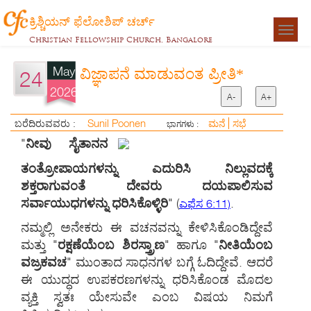
ಕ್ರಿಶ್ಚಿಯನ್ ಫೆಲೋಶಿಪ್ ಚರ್ಚ್
Togg
Christian Fellowship Church, Bangalore
navigat
May
ವಿಜ್ಞಾಪನೆ ಮಾಡುವಂತ ಪ್ರೀತಿ*
24
2026
A-
A+
Sunil Poonen
ಬರೆದಿರುವವರು :
ಮನೆ
ಸಭೆ
ಭಾಗಗಳು :
"
ನೀವು ಸೈತಾನನ
ತಂತ್ರೋಪಾಯಗಳನ್ನು ಎದುರಿಸಿ ನಿಲ್ಲುವದಕ್ಕೆ
ಶಕ್ತರಾಗುವಂತೆ ದೇವರು ದಯಪಾಲಿಸುವ
ಸರ್ವಾಯುಧಗಳನ್ನು ಧರಿಸಿಕೊಳ್ಳಿರಿ
"
(
.
ಎಫೆಸ 6:11)
ನಮ್ಮಲ್ಲಿ ಅನೇಕರು ಈ ವಚನವನ್ನು ಕೇಳಿಸಿಕೊಂಡಿದ್ದೇವೆ
ಮತ್ತು "
ರಕ್ಷಣೆಯೆಂಬ ಶಿರಸ್ತ್ರಾಣ
" ಹಾಗೂ "
ನೀತಿಯೆಂಬ
ವಜ್ರಕವಚ
" ಮುಂತಾದ ಸಾಧನಗಳ ಬಗ್ಗೆ ಓದಿದ್ದೇವೆ. ಆದರೆ
ಈ ಯುದ್ಧದ ಉಪಕರಣಗಳನ್ನು ಧರಿಸಿಕೊಂಡ ಮೊದಲ
ವ್ಯಕ್ತಿ ಸ್ವತಃ ಯೇಸುವೇ ಎಂಬ ವಿಷಯ ನಿಮಗೆ