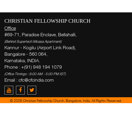
CHRISTIAN FELLOWSHIP CHURCH
Office
ವ
#69-71, Paradise Enclave, Bellahalli,
ಸ
(Behind Supertech Micasa Apartment)
( Th
Kannur - Kogilu (Airport Link Road),
Thi
Bangalore - 560 064,
Karnataka, INDIA.
Phone : +(91) 948 194 1079
ಚ
(Office Timings : 9:00 AM - 5:00 PM IST)
ಜ
Email :
cfc@cfcindia.com
ಭ
ಮ
© 2026 Christian Fellowship Church, Bangalore, India. All Rights Reserved.
Ge
week