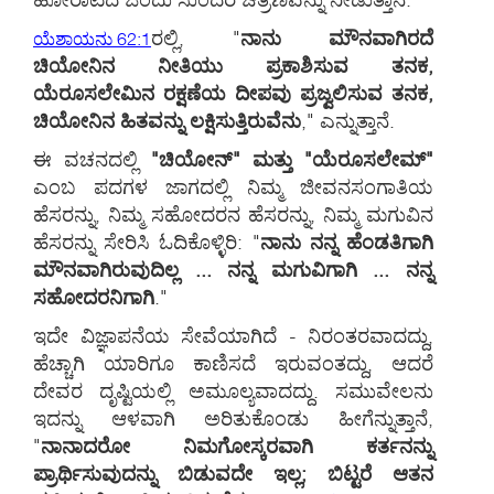
ರಲ್ಲಿ, "
ನಾನು ಮೌನವಾಗಿರದೆ
ಯೆಶಾಯನು 62:1
ಚಿಯೋನಿನ ನೀತಿಯು ಪ್ರಕಾಶಿಸುವ ತನಕ,
ಯೆರೂಸಲೇಮಿನ ರಕ್ಷಣೆಯ ದೀಪವು ಪ್ರಜ್ವಲಿಸುವ ತನಕ,
ಚಿಯೋನಿನ ಹಿತವನ್ನು ಲಕ್ಷಿಸುತ್ತಿರುವೆನು
," ಎನ್ನುತ್ತಾನೆ.
ಈ ವಚನದಲ್ಲಿ
"ಚಿಯೋನ್" ಮತ್ತು "ಯೆರೂಸಲೇಮ್"
ಎಂಬ ಪದಗಳ ಜಾಗದಲ್ಲಿ ನಿಮ್ಮ ಜೀವನಸಂಗಾತಿಯ
ಹೆಸರನ್ನು, ನಿಮ್ಮ ಸಹೋದರನ ಹೆಸರನ್ನು, ನಿಮ್ಮ ಮಗುವಿನ
ಹೆಸರನ್ನು ಸೇರಿಸಿ ಓದಿಕೊಳ್ಳಿರಿ: "
ನಾನು ನನ್ನ ಹೆಂಡತಿಗಾಗಿ
ಮೌನವಾಗಿರುವುದಿಲ್ಲ ... ನನ್ನ ಮಗುವಿಗಾಗಿ ... ನನ್ನ
ಸಹೋದರನಿಗಾಗಿ
."
ಇದೇ ವಿಜ್ಞಾಪನೆಯ ಸೇವೆಯಾಗಿದೆ - ನಿರಂತರವಾದದ್ದು,
ಹೆಚ್ಚಾಗಿ ಯಾರಿಗೂ ಕಾಣಿಸದೆ ಇರುವಂತದ್ದು, ಆದರೆ
ದೇವರ ದೃಷ್ಟಿಯಲ್ಲಿ ಅಮೂಲ್ಯವಾದದ್ದು. ಸಮುವೇಲನು
ಇದನ್ನು ಆಳವಾಗಿ ಅರಿತುಕೊಂಡು ಹೀಗೆನ್ನುತ್ತಾನೆ,
"
ನಾನಾದರೋ ನಿಮಗೋಸ್ಕರವಾಗಿ ಕರ್ತನನ್ನು
ಪ್ರಾರ್ಥಿಸುವುದನ್ನು ಬಿಡುವದೇ ಇಲ್ಲ; ಬಿಟ್ಟರೆ ಆತನ