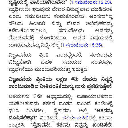
ದೃಷ್ಟಿಯಲ್ಲಿ ಪಾಪಿಯಾಗಿರುವೆನು
"
(
.
1 ಸಮುವೇಲನು 12:23)
ಪ್ರಾರ್ಥಿಸದೇ ಇರುವುದು ದೇವರ ವಿರುದ್ಧ ಪಾಪ ಮಾಡಿದಂತೆ
ಎಂದು ಸಮುವೇಲನು ಕಂಡುಕೊಂಡನು. ಅರಸನಾಗಿದ್ದ
ಸೌಲನು ಹಿಂಜಾರಿ ಬಿದ್ದು ದೇವರ ಅಭಿಷೇಕವನ್ನು
ಕಳೆದುಕೊಂಡಾಗಲೂ, ಸಮುವೇಲನು ಅವನನ್ನು
ನೋಡುವದಕ್ಕೆ ಹೋಗದಿದ್ದರೂ, ಅವನ ವಿಷಯದಲ್ಲಿ
ದುಃಖಿಸುವುದನ್ನು ನಿಲ್ಲಿಸಲಿಲ್ಲ
(
.
1 ಸಮುವೇಲನು 15:35)
ವಿಜ್ಞಾಪನೆಯ ಪ್ರೀತಿ ಎಂಥದ್ದೆಂದರೆ, ಸಂಬಂಧವು
ಬಿಟ್ಟುಹೋಗಿ ಬಹಳ ಸಮಯದ ನಂತರವೂ,
ಪ್ರಾರ್ಥನೆಯು ಮುಂದುವರಿಯುತ್ತಾ ಇರುತ್ತದೆ.
ವಿಜ್ಞಾಪನೆಯ ಪ್ರೀತಿಯ ಲಕ್ಷಣ #3: ದೇವರು ನಿನ್ನಲ್ಲಿ
ಉಂಟುಮಾಡಿದ ನೀತಿವಂತಿಕೆಯನ್ನು ನಾನು ಪ್ರಕಟಿಸುತ್ತೇನೆ
ಜೆಕರ್ಯನು 3ನೇ ಅಧ್ಯಾಯದಲ್ಲಿ, ಮಹಾಯಾಜಕನಾದ
ಯೆಹೋಶುವನು ಕರ್ತನ ದೂತನ ಮುಂದೆ ಕೊಳೆಬಟ್ಟೆ
ಧರಿಸಿ ನಿಂತಿರಲು, ಸೈತಾನನು ಅಲ್ಲಿ "
ಆತನನ್ನು
ದೂಷಿಸಲಿಕ್ಕಾಗಿ
" ನಿಂತಿದ್ದನು.
ರಲ್ಲಿ ಕರ್ತನು
ಜೆಕರ್ಯನು 3:2
ಉತ್ತರಿಸಿ, "
ಸೈತಾನನೇ, ಕರ್ತನು ನಿನ್ನನ್ನು ಖಂಡಿಸಲಿ!