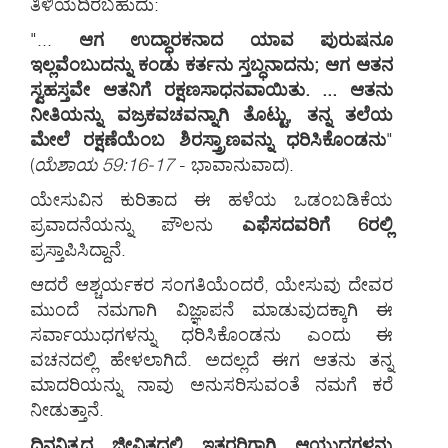
ತಿಳಿಯದಿರಬಹುದು:
"...
ಆಗ ಉದ್ಧಾರಕನಾದ ಯಾವ ಪುರುಷನೂ
ಇಲ್ಲವೆಂಬುದನ್ನು ಕಂಡು ಕರ್ತನು ಸ್ತಬ್ಧನಾದನು; ಆಗ ಆತನ
ಸ್ವಹಸ್ತವೇ ಆತನಿಗೆ ರಕ್ಷಣಸಾಧನವಾಯಿತು. ... ಆತನು
ನೀತಿಯನ್ನು ವಜ್ರಕವಚವನ್ನಾಗಿ ತೊಟ್ಟು, ತನ್ನ ತಲೆಯ
ಮೇಲೆ ರಕ್ಷಣೆಯೆಂಬ ಶಿರಸ್ತ್ರಾಣವನ್ನು ಧರಿಸಿಕೊಂಡನು
"
(
ಯೆಶಾಯ 59:16-17
- ಭಾವಾನುವಾದ).
ಯೇಸುವಿನ ಕುರಿತಾದ ಈ ಹಳೆಯ ಒಡಂಬಡಿಕೆಯ
ಪ್ರವಾದನೆಯನ್ನು ಪೌಲನು
ಎಫೆಸದವರಿಗೆ 6ರಲ್ಲಿ
ಪ್ರಸ್ತಾಪಿಸಿದ್ದಾನೆ.
ಆದರೆ ಆಶ್ಚರ್ಯಕರ ಸಂಗತಿಯೆಂದರೆ, ಯೇಸುವು ದೇವರ
ಮುಂದೆ ನಮಗಾಗಿ ವಿಜ್ಞಾಪನೆ ಮಾಡುವುದಕ್ಕಾಗಿ ಈ
ಸರ್ವಾಯುಧಗಳನ್ನು ಧರಿಸಿಕೊಂಡನು ಎಂದು ಈ
ವಚನದಲ್ಲಿ ಹೇಳಲಾಗಿದೆ. ಅದಲ್ಲದೆ ಈಗ ಆತನು ತನ್ನ
ಮಾದರಿಯನ್ನು ನಾವು ಅನುಸರಿಸುವಂತೆ ನಮಗೆ ಕರೆ
ನೀಡುತ್ತಾನೆ.
ದಿನನಿತ್ಯದ ಜೀವಿತದಲ್ಲಿ ಇತರರಿಗಾಗಿ ಆಯುಧಗಳನ್ನು