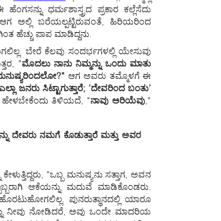
ಸನ್ನು ಧರ್ಮಶಾಸ್ತ್ರದ ಪ್ರಕಾರ ಕಲ್ಲೆಸೆದು
ಲ್ಲಿ ಬರೆಯಲ್ಪಟ್ಟಿರುವಂತೆ, ಹಿರಿಯರಿಂದ
ತ ಹೆಚ್ಚು ಪಾಪ ಮಾಡಿದ್ದನು.
ಿಲ್ಲ. ಬೇರೆ ಕೆಲವು ಸಂದರ್ಭಗಳಲ್ಲಿ ಯೇಸುವು
ತರ, "
ಮೊದಲು ನಾನು ನಿಮ್ಮನ್ನು ಒಂದು ಮಾತು
 ಮನುಷ್ಯರಿಂದಲೋ?"
ಆಗ ಅವರು ತಮ್ಮೊಳಗೆ ಈ
ಾ ಜನರು ಸಿಟ್ಟಾಗುತ್ತಾರೆ; ’ದೇವರಿಂದ ಬಂತು’
ಹೇಳಬೇಕೆಂದು ತಿಳಿಯದೆ, "
ನಾವು ಅರಿಯೆವು
,"
ನ್ನು ದೇವರು ನಮಗೆ ಕೊಡುತ್ತಾರೆ ಮತ್ತು ಅವರ
ಕೇಳುತ್ತಿದ್ದರು, "ಒಬ್ಬ ಮನುಷ್ಯನು ಸತ್ತಾಗ, ಅವನ
ಬ್ಬರಾಗಿ ಆಕೆಯನ್ನು ಮದುವೆ ಮಾಡಿಕೊಂಡರು.
ಹೊರಟುಹೋಗಲಿಲ್ಲ. ಪುನರುತ್ಥಾನದಲ್ಲಿ ಯಾರೂ
ರಗಳನ್ನು ನೀವು ನೋಡಿದರೆ, ಅವು ಒಂದೇ ಮಾದರಿಯ