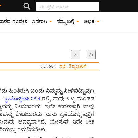
ಈ ಸೈಟ್ ಹುಡುಕಿ
ವಾರದ ಸಂದೇಶ
ನಿನಗಾಗಿ
ನಮ್ಮ ಬಗ್ಗೆ
ಅಧಿಕ
A-
A+
ಸಭೆ
ಶಿಷ್ಯಂದಿರಿಗೆ
ಭಾಗಗಳು :
ದು ಹಿಂತಿರುಗಿ ಬಂದು ನಿಮ್ಮನ್ನು ಸೀಳಿಬಿಟ್ಟಾವು
"
(
 ’
'ರಲ್ಲಿ, ನಾವು ಒಬ್ಬ ಮೂಢನ
ಜ್ಞಾನೋಕ್ತಿಗಳು 26:4
್ಯವನ್ನು ನೀಡಬಾರದು. ಇದೇ ಕಾರಣಕ್ಕಾಗಿ ನಾವು
ು ಕೊಡಬಾರದು. ನಾನು ಪ್ರತಿಯೊಬ್ಬ ವ್ಯಕ್ತಿಗೆ
ುವುದು ಅವಶ್ಯವಾಗಿದೆ. ಯೇಸುವು ಇದೇ ರೀತಿ
ರಿಯನ್ನು ಗಮನಿಸಬೇಕು.