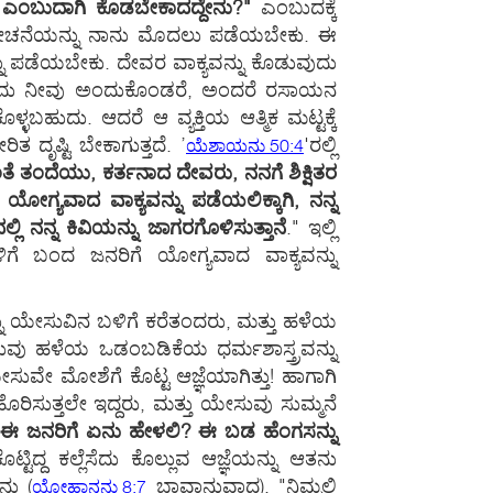
ೇಶ ಎಂಬುದಾಗಿ ಕೊಡಬೇಕಾದದ್ದೇನು?"
ಎಂಬುದಕ್ಕೆ
ಂಬ ವಿವೇಚನೆಯನ್ನು ನಾನು ಮೊದಲು ಪಡೆಯಬೇಕು. ಈ
ು ಪಡೆಯಬೇಕು. ದೇವರ ವಾಕ್ಯವನ್ನು ಕೊಡುವುದು
ದದ್ದೆಂದು ನೀವು ಅಂದುಕೊಂಡರೆ, ಅಂದರೆ ರಸಾಯನ
ಬಹುದು. ಆದರೆ ಆ ವ್ಯಕ್ತಿಯ ಆತ್ಮಿಕ ಮಟ್ಟಕ್ಕೆ
 ದೃಷ್ಟಿ ಬೇಕಾಗುತ್ತದೆ. ’
'ರಲ್ಲಿ
ಯೆಶಾಯನು 50:4
ೆ ತಂದೆಯು, ಕರ್ತನಾದ ದೇವರು, ನನಗೆ ಶಿಕ್ಷಿತರ
 ಯೋಗ್ಯವಾದ ವಾಕ್ಯವನ್ನು ಪಡೆಯಲಿಕ್ಕಾಗಿ, ನನ್ನ
್ಲಿ ನನ್ನ ಕಿವಿಯನ್ನು ಜಾಗರಗೊಳಿಸುತ್ತಾನೆ
." ಇಲ್ಲಿ
 ಬಳಿಗೆ ಬಂದ ಜನರಿಗೆ ಯೋಗ್ಯವಾದ ವಾಕ್ಯವನ್ನು
ನ್ನು ಯೇಸುವಿನ ಬಳಿಗೆ ಕರೆತಂದರು, ಮತ್ತು ಹಳೆಯ
 ಯೇಸುವು ಹಳೆಯ ಒಡಂಬಡಿಕೆಯ ಧರ್ಮಶಾಸ್ತ್ರವನ್ನು
ುವೇ ಮೋಶೆಗೆ ಕೊಟ್ಟ ಆಜ್ಞೆಯಾಗಿತ್ತು! ಹಾಗಾಗಿ
ಿಸುತ್ತಲೇ ಇದ್ದರು, ಮತ್ತು ಯೇಸುವು ಸುಮ್ಮನೆ
 ಈ ಜನರಿಗೆ ಏನು ಹೇಳಲಿ? ಈ ಬಡ ಹೆಂಗಸನ್ನು
ಟಿದ್ದ ಕಲ್ಲೆಸೆದು ಕೊಲ್ಲುವ ಆಜ್ಞೆಯನ್ನು ಆತನು
ನು (
ಭಾವಾನುವಾದ), "ನಿಮ್ಮಲ್ಲಿ
ಯೋಹಾನನು 8:7