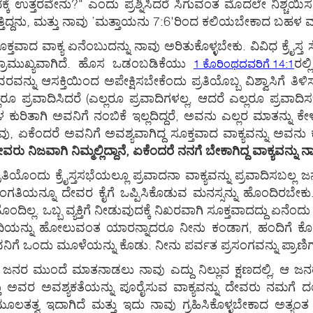
ಕ್ಕೆ ಉತ್ತರವೇನು?" ಎಂದು ಪ್ರಶ್ನಿಸಿದರೆ ಸಿಗುವಂತ ಮೊದಲೇ ನಿಶ್ಚಯಿಸ
್ತಿದ್ದನು, ಮತ್ತು ನಾವು ’ಮತ್ತಾಯನು 7:6'ರಿಂದ ಕಲಿಯಬೇಕಾದ ಬಹಳ 
ದ ಸೂಕ್ತವಾದ ವಾಕ್ಯ ಏನೆಂಬುದನ್ನು ನಾವು ಅರಿತುಕೊಳ್ಳಬೇಕು. ವಿವಿಧ ಕ್ರೈ
ಪ್ರಾಮುಖ್ಯವಾಗಿದೆ. ಹೊಸ ಒಡಂಬಡಿಕೆಯು
ರಲ್
1 ಕೊರಿಂಥದವರಿಗೆ 14:1
 ವರವನ್ನು ಆಸಕ್ತಿಯಿಂದ ಅಪೇಕ್ಷಿಸಬೇಕೆಂದು ಪ್ರತಿಯೊಬ್ಬ ವಿಶ್ವಾಸಿಗೆ
ಲರೂ ಪ್ರವಾದಿಸಿದರೆ (ಎಲ್ಲರೂ ಪ್ರವಾದಿಗಳಲ್ಲ, ಆದರೆ ಎಲ್ಲರೂ ಪ್ರವಾದ
 ಕುರಿತಾಗಿ ಅವನಿಗೆ ನಂಬಿಕೆ ಇಲ್ಲದಿದ್ದರೆ, ಅವನು ಎಲ್ಲರ ಮಾತನ್ನ
ದರೆ ಅವನಿಗೆ ಅವಶ್ಯವಾಗಿದ್ದ ಸೂಕ್ತವಾದ ವಾಕ್ಯವನ್ನು ಅವನು ಕೇಳಿಸ
ವರು ನಿಜವಾಗಿ ನಿಮ್ಮಲ್ಲಿದ್ದಾನೆ, ಏಕೆಂದರೆ ನನಗೆ ಬೇಕಾಗಿದ್ದ ವಾಕ್ಯವನ್ನು 
ರತಿಯೊಂದು ಕ್ರೈಸ್ತಸಭೆಯಲ್ಲೂ ಪ್ರವಾದನಾ ವಾಕ್ಯವನ್ನು ಪ್ರವಾದಿಸಬಲ್
 ಸಂಗತಿಯನ್ನೂ ದೇವರ ಕೈಗೆ ಒಪ್ಪಿಸಿಕೊಡುವ ಮನಸ್ಸನ್ನು ಹೊಂದಿರಬೇಕು
ಲ. ಒಬ್ಬ ವ್ಯಕ್ತಿಗೆ ನೀಡುವುದಕ್ಕೆ ನಿಖರವಾಗಿ ಸೂಕ್ತವಾದದ್ದು ಏನೆಂದು
ಂದಿಯನ್ನು ಹೋಲುವಂತ ಯಾರನ್ನಾದರೂ ನೀನು ಕಂಡಾಗ, ಹಂದಿಗೆ ಕೊಡಲ
 ಒಂದು ಮೂಳೆಯನ್ನು ಕೊಡು. ನೀನು ಪರ್ವತ ಪ್ರಸಂಗವನ್ನು ಪ್ರಾಣಿ
 ಜನರ ಮುಂದೆ ಮಾತನಾಡಲು ನಾವು ಎದ್ದು ನಿಲ್ಲುವ ಕ್ಷಣದಲ್ಲಿ, ಆ ಜ
ತ್ತು ಅವರ ಅವಶ್ಯಕತೆಯನ್ನು ಪೂರೈಸುವ ವಾಕ್ಯವನ್ನು ದೇವರು ನಮಗೆ 
 ಮೂಲತತ್ವ ಇದಾಗಿದೆ ಮತ್ತು ಇದು ನಾವು ಗ್ರಹಿಸಿಕೊಳ್ಳಬೇಕಾದ ಅತ್