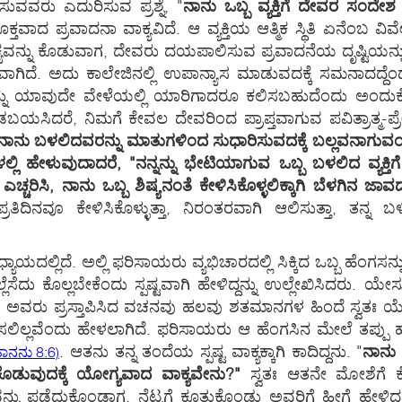
ಿಸುವವರು ಎದುರಿಸುವ ಪ್ರಶ್ನೆ, "
ನಾನು ಒಬ್ಬ ವ್ಯಕ್ತಿಗೆ ದೇವರ ಸಂದ
ಕ್ತವಾದ ಪ್ರವಾದನಾ ವಾಕ್ಯವಿದೆ. ಆ ವ್ಯಕ್ತಿಯ ಆತ್ಮಿಕ ಸ್ಥಿತಿ ಏನೆ
ವನ್ನು ಕೊಡುವಾಗ, ದೇವರು ದಯಪಾಲಿಸುವ ಪ್ರವಾದನೆಯ ದೃಷ್ಟಿಯನ್ನ
ಾರ್ಯವಾಗಿದೆ. ಅದು ಕಾಲೇಜಿನಲ್ಲಿ ಉಪಾನ್ಯಾಸ ಮಾಡುವದಕ್ಕೆ ಸಮನಾ
ನ್ನು ಯಾವುದೇ ವೇಳೆಯಲ್ಲಿ ಯಾರಿಗಾದರೂ ಕಲಿಸಬಹುದೆಂದು ಅಂದುಕೊಳ್ಳ
ಸಿದರೆ, ನಿಮಗೆ ಕೇವಲ ದೇವರಿಂದ ಪ್ರಾಪ್ತವಾಗುವ ಪವಿತ್ರಾತ್ಮ-ಪ್ರೇರಿತ
ನಾನು ಬಳಲಿದವರನ್ನು ಮಾತುಗಳಿಂದ ಸುಧಾರಿಸುವದಕ್ಕೆ ಬಲ್ಲವನಾಗುವಂತ
್ಲಿ ಹೇಳುವುದಾದರೆ, "ನನ್ನನ್ನು ಭೇಟಿಯಾಗುವ ಒಬ್ಬ ಬಳಲಿದ ವ್ಯಕ್ತಿಗೆ
್ಚರಿಸಿ, ನಾನು ಒಬ್ಬ ಶಿಷ್ಯನಂತೆ ಕೇಳಿಸಿಕೊಳ್ಳಲಿಕ್ಕಾಗಿ ಬೆಳಗಿನ ಜಾವದಲ
ತಿದಿನವೂ ಕೇಳಿಸಿಕೊಳ್ಳುತ್ತಾ, ನಿರಂತರವಾಗಿ ಆಲಿಸುತ್ತಾ, ತನ್ನ
ಲ್ಲಿದೆ. ಅಲ್ಲಿ ಫರಿಸಾಯರು ವ್ಯಭಿಚಾರದಲ್ಲಿ ಸಿಕ್ಕಿದ ಒಬ್ಬ ಹೆಂಗಸ
ಲೆಸೆದು ಕೊಲ್ಲಬೇಕೆಂದು ಸ್ಪಷ್ಟವಾಗಿ ಹೇಳಿದ್ದನ್ನು ಉಲ್ಲೇಖಿಸಿದರು.
ಲ. ಅವರು ಪ್ರಸ್ತಾಪಿಸಿದ ವಚನವು ಹಲವು ಶತಮಾನಗಳ ಹಿಂದೆ ಸ್ವತಃ ಯೇಸ
ಿಲ್ಲವೆಂದು ಹೇಳಲಾಗಿದೆ. ಫರಿಸಾಯರು ಆ ಹೆಂಗಸಿನ ಮೇಲೆ ತಪ್ಪು ಹೊರ
. ಆತನು ತನ್ನ ತಂದೆಯ ಸ್ಪಷ್ಟ ವಾಕ್ಯಕ್ಕಾಗಿ ಕಾದಿದ್ದನು. "
ನಾನು
ನನು 8:6)
ಕೊಡುವುದಕ್ಕೆ ಯೋಗ್ಯವಾದ ವಾಕ್ಯವೇನು?"
ಸ್ವತಃ ಆತನೇ ಮೋಶೆಗೆ ಕೊಟ್
ವನ್ನು ಪಡೆದುಕೊಂಡಾಗ, ನೆಟ್ಟಗೆ ಕೂತುಕೊಂಡು ಅವರಿಗೆ ಹೀಗೆ ಹೇಳಿದ