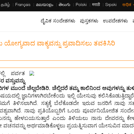
தமிழ்
Français
മലയാളം
తెలుగు
Polski
मराठी
Srpski
ಅಧಿಕ
ದೈವಿಕ ಸಂದೇಶಗಳು
ಪುಸ್ತಕಗಳು
ಉಪದೇಶಗಳು
 ಯೋಗ್ಯವಾದ ವಾಕ್ಯವನ್ನು ಪ್ರವಾದಿಸಲು ತವಕಿಸಿರಿ
ಲಿ ಪರ್ವತ
 ವಸ್ತುವನ್ನು
ಗಳ ಮುಂದೆ ಚೆಲ್ಲಬೇಡಿರಿ. ಚೆಲ್ಲಿದರೆ ತಮ್ಮ ಕಾಲಿನಿಂದ ಅವುಗಳನ್ನು ತುಳಿ
ಯದಲ್ಲಿ ಜ್ಞಾನಿಗಳಾಗಿರಬೇಕೆಂದು ಇಲ್ಲಿ ಯೇಸುವು ಕಲಿಸಿಕೊಡುತ್ತಿದ್ದಾರೆ.
ಮಗೆ ತಿಳಿಸಲಾಗಿದೆ. ಸತ್ಯಕ್ಕೆ ಬೆಲೆಕೊಡದೇ ಇರುವ ಜನರಿಗೆ ನಾವು ಸತ
ವಾಗಿದೆ. ನಾವು ಪ್ರತಿಯೊಬ್ಬರಿಗೆ ಒಂದು ಪೂರ್ವನಿಯೋಜಿತ ಸಂದೇಶವನ್ನ
ನ್ನು ಹೇಳಬಯಸುತ್ತಾರೆ ಎಂದು ತಿಳಿಯಲು ನಾನು ದೇವರನ್ನು ಕೇಳ
ದೇ ವಚನವನ್ನು ಅರ್ಥಮಾಡಿಕೊಳ್ಳಲು ಪ್ರಯತ್ನಿಸುವಾಗ ಯೇಸುವಿನ ಮಾದ