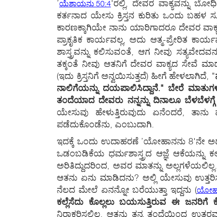
’
'ರಲ್ಲಿ, ದೇವರ ವಾಕ್ಯವನ್ನು ಬೋಧ
ಯೆಶಾಯನು 50:4
ಕರ್ತನಾದ ಯೇಸು ಕ್ರಿಸ್ತನ ಕುರಿತು ಒಂದು ಬಹಳ ಸೂ
ಕಾರಣಕ್ಕಾಗಿಯೇ ನಾನು ಯಾರಿಗಾದರೂ ದೇವರ ವಾಕ್ಯ
ಪ್ರಾಕೃತಿಕ ಕಾರ್ಯವಲ್ಲ, ಅದು ಆತ್ಮ-ಪ್ರೇರಿತ ಕ
ಶಾಸ್ತ್ರವನ್ನು ಕಲಿಸುವಂತೆ, ಆಗ ನೀವು ಸತ್ಯವೇದವ
ತಕ್ಕಂತೆ ನೀವು ಆತನಿಗೆ ದೇವರ ವಾಕ್ಯದ ಸೇವೆ ಮಾಡಬಯ
(ಇದು ಕ್ರಿಸ್ತನಿಗೆ ಅನ್ವಯಿಸುತ್ತದೆ) ಹೀಗೆ ಹೇಳಲಾಗಿದೆ, "
ನಾಲಿಗೆಯನ್ನು ದಯಪಾಲಿಸಿದ್ದಾನೆ." ಬೇರೆ ಮಾತುಗಳಲ
ತಂದೆಯಾದ ದೇವರು ನನ್ನನ್ನು ದಿನಾಲೂ ಬೆಳಬೆಳಗ್ಗೆ ಎಚ
ಯೇಸುವು ಹೇಳುತ್ತಿರುವುದು ಏನೆಂದರೆ, ತಾನು ಪ್ರ
ಪಡೆದುಕೊಂಡೆನು, ಎಂಬುದಾಗಿ.
ಇದಕ್ಕೆ ಒಂದು ಉದಾಹರಣೆ ’ಯೋಹಾನನು 8'ನೇ ಅಧ್ಯಾಯದ
ಒಡಂಬಡಿಕೆಯ ಧರ್ಮಶಾಸ್ತ್ರದ ಆಜ್ಞೆ ಆಕೆಯನ್ನು ಕಲ್
ಅರಿತಿದ್ದುದರಿಂದ, ಅವರ ಮಾತನ್ನು ಅಲ್ಲಗಳೆಯಲಿಲ್
ಆತನು ಏನು ಮಾಡಿದನು? ಅಲ್ಲಿ ಯೇಸುವು ಉತ್ತರಿಸಲ
ನೆಲದ ಮೇಲೆ ಏನನ್ನೋ ಬರೆಯುತ್ತಾ ಇದ್ದನು
(
ಯೋಹಾ
ಕಲ್ಲೆಸೆದು ಕೊಲ್ಲಲು ಬಯಸುತ್ತಿರುವ ಈ ಜನರಿಗೆ 
ನಿರಾಕರಿಸಲಿಲ್ಲ. ಆತನು ತನ್ನ ತಂದೆಯಿಂದ ಉತ್ತರ