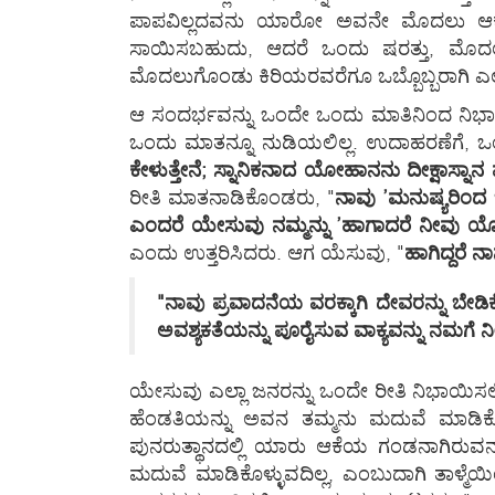
ಪಾಪವಿಲ್ಲದವನು ಯಾರೋ ಅವನೇ ಮೊದಲು ಆಕೆಯ ಮೇ
ಸಾಯಿಸಬಹುದು, ಆದರೆ ಒಂದು ಷರತ್ತು, ಮೊದಲನ
ಮೊದಲುಗೊಂಡು ಕಿರಿಯರವರೆಗೂ ಒಬ್ಬೊಬ್ಬರಾಗಿ ಎಲ್ಲ
ಆ ಸಂದರ್ಭವನ್ನು ಒಂದೇ ಒಂದು ಮಾತಿನಿಂದ ನಿಭಾಯ
ಒಂದು ಮಾತನ್ನೂ ನುಡಿಯಲಿಲ್ಲ. ಉದಾಹರಣೆಗೆ, ಒ
ಕೇಳುತ್ತೇನೆ; ಸ್ನಾನಿಕನಾದ ಯೋಹಾನನು ದೀಕ್ಷಾ
ರೀತಿ ಮಾತನಾಡಿಕೊಂಡರು, "
ನಾವು ’ಮನುಷ್ಯರಿಂದ 
ಎಂದರೆ ಯೇಸುವು ನಮ್ಮನ್ನು ’ಹಾಗಾದರೆ ನೀವು ಯೋಹಾನ
ಎಂದು ಉತ್ತರಿಸಿದರು. ಆಗ ಯೆಸುವು, "
ಹಾಗಿದ್ದರೆ ನಾ
"ನಾವು ಪ್ರವಾದನೆಯ ವರಕ್ಕಾಗಿ ದೇವರನ್ನು ಬೇಡ
ಅವಶ್ಯಕತೆಯನ್ನು ಪೂರೈಸುವ ವಾಕ್ಯವನ್ನು ನಮಗೆ ನೀ
ಯೇಸುವು ಎಲ್ಲಾ ಜನರನ್ನು ಒಂದೇ ರೀತಿ ನಿಭಾಯಿಸಲಿಲ್ಲ
ಹೆಂಡತಿಯನ್ನು ಅವನ ತಮ್ಮನು ಮದುವೆ ಮಾಡಿಕೊ
ಪುನರುತ್ಥಾನದಲ್ಲಿ ಯಾರು ಆಕೆಯ ಗಂಡನಾಗಿರುವನ
ಮದುವೆ ಮಾಡಿಕೊಳ್ಳುವದಿಲ್ಲ, ಎಂಬುದಾಗಿ ತಾಳ್ಮೆ