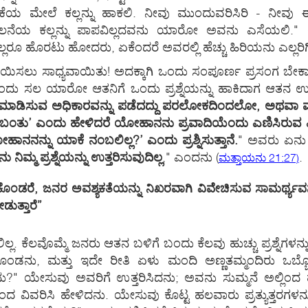
ಲೆ ಕಲ್ಲನ್ನು ಹಾಕಲಿ. ನೀವು ಮುಂದುವರಿಸಿರಿ - ನೀವು ಈ ಹೆಂಗ
ೆಯ ಕಲ್ಲನ್ನು ಪಾಪವಿಲ್ಲದವನು ಯಾರೋ ಅವನು ಎಸೆಯಲಿ." ಆಗ ಅ
ರೂ ಹೊರಟು ಹೋದರು, ಏಕೆಂದರೆ ಅವರಲ್ಲಿ ಹೆಚ್ಚು ಹಿರಿಯನು ಎಲ್ಲರಿಗಿಂ
ಿಸಲು ಸಾಧ್ಯವಾಯಿತು! ಅದಕ್ಕಾಗಿ ಒಂದು ಸಂಪೂರ್ಣ ಪ್ರಸಂಗ ಬೇಕಾಗಲ
ಂದು ಸಲ ಯಾರೋ ಆತನಿಗೆ ಒಂದು ಪ್ರಶ್ನೆಯನ್ನು ಹಾಕಿದಾಗ ಆತನ ಉತ್
ಸ್ನಾನ ಮಾಡಿಸುವ ಅಧಿಕಾರವನ್ನು ಪಡೆದದ್ದು ಪರಲೋಕದಿಂದಲೋ, ಅಥವಾ
ಬಂತು’ ಎಂದು ಹೇಳಿದರೆ ಯೋಹಾನನು ಪ್ರವಾದಿಯೆಂದು ಎಣಿಸಿರುವ ಎಲ್ಲ
ನನ್ನು ಯಾಕೆ ನಂಬಲಿಲ್ಲ?’ ಎಂದು ಪ್ರಶ್ನಿಸುತ್ತಾನೆ.
" ಅವರು ಏನು 
ನು ನಿಮ್ಮ ಪ್ರಶ್ನೆಯನ್ನು ಉತ್ತರಿಸುವುದಿಲ್ಲ
," ಎಂದನು
(
.
ಮತ್ತಾಯನು 21:27)
ಿಕೊಂಡರೆ, ಜನರ ಅವಶ್ಯಕತೆಯನ್ನು ನಿಖರವಾಗಿ ವಿವೇಚಿಸುವ ಸಾಮರ್ಥ್ಯವ
ಡುತ್ತಾರೆ”
. ಕೆಲವೊಮ್ಮೆ ಜನರು ಆತನ ಬಳಿಗೆ ಬಂದು ಕೆಲವು ಹುಚ್ಚು ಪ್ರಶ್ನೆಗಳನ್ನು 
ಂಡನು, ಮತ್ತು ಇದೇ ರೀತಿ ಏಳು ಮಂದಿ ಅಣ್ಣತಮ್ಮಂದಿರು ಒಬ್ಬೊ
ು?" ಯೇಸುವು ಅವರಿಗೆ ಉತ್ತರಿಸಿದನು; ಅವನು ಸುಮ್ಮನೆ ಅಲ್ಲಿಂದ 
ಯಿಂದ ವಿವರಿಸಿ ಹೇಳಿದನು. ಯೇಸುವು ಕೊಟ್ಟ ಹಲವಾರು ಪ್ರತ್ಯುತ್ತ