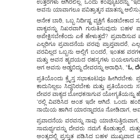
ಉತ್ತರಗಳು ಆಗಿರಲಿಲ್ಲ. ಒಂದು ಕಂಪ್ಯೂಟರನ್ನು "ಇದ
ಅವನು ಯಾವಾಗಲೂ ಪವಿತ್ರಾತ್ಮನ ಮಾತನ್ನು ಆಲಿಸುತ
ಅನೇಕ ಬಾರಿ, ಒಬ್ಬ ನಿರ್ದಿಷ್ಟ ವ್ಯಕ್ತಿಗೆ ಕೊಡಬೇಕಾ
ವಾಕ್ಯವನ್ನು ನಿಖರವಾಗಿ ಗುರುತಿಸುವುದು ಬಹಳ 
ಅಪೇಕ್ಷಿಸಬೇಕೆಂದು ಏಕೆ ಹೇಳುತ್ತದೆ? ಪ್ರವಾದಿಸುವ
ಎಲ್ಲರಿಗೂ ಪ್ರವಾದನೆಯ ವರವು ಪ್ರಾಪ್ತವಾದರೆ, ಎಲ್
ವರವಿಲ್ಲದ ಒಬ್ಬನು ಅಲ್ಲಿಗೆ ಬಂದರೆ, ಇಂತಹ ವರಗಳ
ಮತ್ತು ಅವನ ಹೃದಯದ ರಹಸ್ಯಗಳು ಬಯಲಾಗುವವು, ಏಕೆಂ
ಆಗ ಅವನು ಅಡ್ಡಬಿದ್ದು ದೇವರನ್ನು ಆರಾಧಿಸಿ, "
ಓ, ದೇ
ಪ್ರತಿಯೊಂದು ಕ್ರೈಸ್ತ ಸಭಾಕೂಟವೂ ಹೀಗಿರಬೇಕು. ಪ್
ಕಾದುನಿಲ್ಲಲು ಸಿದ್ಧನಿರಬೇಕು ಮತ್ತು ಪ್ರತಿಯೊಂದು
ದೇವರ ವಾಕ್ಯದ ಬೋಧಕನಾಗುವ ಯೋಗ್ಯತೆಯನ್ನು ಹೊಂದಿಲ್
'ರಲ್ಲಿ ವಿವರಿಸಿದ ಅಂಶ ಇದೇ ಆಗಿದೆ. ಒಂದು ಹ
ನಾಯಿಯ ಹಾಗಿನ ಯಾರನ್ನಾದರೂ ನೋಡಿದಾಗ, ಅವನಿಗೆ
ಪ್ರವಾದನೆಯ ವರವನ್ನು ನಾವು ಯಾಚಿಸುತ್ತಿರುವಾಗ,
ಸಾಮರ್ಥ್ಯವನ್ನು ದೇವರು ನಮಗೆ ಕೊಡುತ್ತಾರೆ, ಮ
ಅಂತ್ಯದಲ್ಲಿ ಪ್ರಸ್ತುತ ಪಡಿಸಿದ ಬಹಳ ಮುಖ್ಯವಾದ