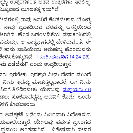
ಲ್ಪಟ್ಟ ಉತ್ತರಗಳಂತೆ ಆತನ ಉತ್ತರಗಳು ಇರಲಿಲ್ಲ.
ಮುಖ್ಯವಾದ ಮೂಲತತ್ವ ಇದಾಗಿದೆ.
ಸ್ತ ಸೇವೆಗಳಲ್ಲಿ ನಾವು ಜನರಿಗೆ ಕೊಡಬೇಕಾದ ಯೋಗ್ಯ
ಲಿ, ನಾವು ಪ್ರವಾದಿಸುವ ವರವನ್ನು ಆಸಕ್ತಿಯಿಂದ
 ತಿಳಿಸಲಾಗಿದೆ. ಹೊಸ ಒಡಂಬಡಿಕೆಯ ಸಭಾಕೂಟದಲ್ಲಿ
ಿಸಬಹುದು), ಆ ವಾಕ್ಯಭಾಗದಲ್ಲಿ ಹೇಳಿರುವಂತೆ, ಈ
ು ಕೇಳಿ ತಾನು ಪಾಪಿಯೆಂಬ ಅರುಹನ್ನು ಹೊಂದುವನು
ಿಕೊಳ್ಳುತ್ತಾನೆ (
).
1 ಕೊರಿಂಥದವರಿಗೆ 14:24-25
ನಾನು ಪಡೆದೆನು!"
ಎಂದು ಉದ್ಗರಿಸುತ್ತಾನೆ.
ಲ ಜನರು ಇರಬೇಕು. ಇದಕ್ಕಾಗಿ ನೀನು ದೇವರ ಮುಂದೆ
. ನೀನು ಇದನ್ನು ಮಾಡುತ್ತಿಲ್ಲವಾದರೆ, ಆಗ ನೀನು
 ನಿನಗೆ ತಿಳಿದಿರಬೇಕು. ಯೇಸುವು ’
ಮತ್ತಾಯನು 7:6
ು ಸೂಕ್ತವಾದದ್ದನ್ನು ಅವನಿಗೆ ಕೊಡು; ಒಂದು
ಗಳಿಗೆ ಕೊಡಬಾರದು.
ನರ ಅವಶ್ಯಕತೆ ಏನೆಂದು ನಿಖರವಾಗಿ ವಿವೇಚಿಸುವ
ದಯಪಾಲಿಸುತ್ತಾರೆ. ಯೇಸುವು ಪರ್ವತ ಪ್ರಸಂಗದ
ಯಂತ ಪ್ರಮುಖ ಅಂಶವಾಗಿದೆ - ವಿಶೇಷವಾಗಿ ದೇವರ