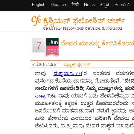
English
Deutsch
हिन्दी
Norsk
ಕನ್ನಡ
Română
ಕ್ರಿಶ್ಚಿಯನ್ ಫೆಲೋಶಿಪ್ ಚರ್ಚ್
Christian Fellowship Church, Bangalore
Jun
ದೇವರ ಮಾತನ್ನು ಕೇಳಿಸಿಕೊಂಡು
7
2026
ಝ್ಯಾಕ್ ಪೂನನ್
ಬರೆದಿರುವವರು :
ನಾವು ’
'ರ ನಂತರದ ವಚನಗಳಲ್
ಮತ್ತಾಯನು 7:6
ಪ್ರಸಂಗದ ಕೊನೆಯ ಭಾಗವನ್ನು ನೋಡುತ್ತೇವೆ. "
ದೇವರ
ನಾಯಿಗಳಿಗೆ ಹಾಕಬೇಡಿರಿ; ನಿಮ್ಮ ಮುತ್ತುಗಳನ್ನು ಹಂದಿ
. ನಾವು ಯಾರಿಗೆ ಏನು ಹೇಳಬೇಕೆನ್ನುವ ವಿಷ
ಮತ್ತಾ. 7:6)
ಮೂರ್ಖತನಕ್ಕೆ ತಕ್ಕಂತೆ ಉತ್ತರ ಕೊಡಬಾರದೆಂದು ನ
ಜನರೊಂದಿಗೆ ಮಾತನಾಡುವಾಗ ನಮಗೆ ಜ್ಞಾನವು ಅವಶ್ಯ
ಏನು ಹೇಳಬೇಕು ಎಂಬುದರ ಕುರಿತಾಗಿ ದೇವರು ಏನ
ಜೀವಿಸಿದನು, ಮತ್ತು ನಾವು ದೇವರ ವಾಕ್ಯದ ಯಾವು